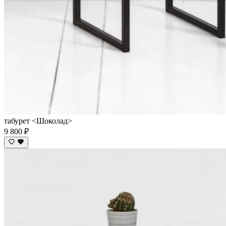
табурет <Шоколад>
9 800 ₽