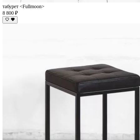
табурет <Fullmoon>
8 800 ₽