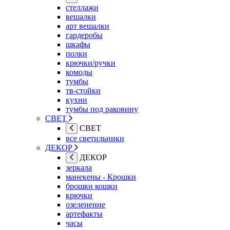
стеллажи
вешалки
арт вешалки
гардеробы
шкафы
полки
крючки/ручки
комоды
тумбы
тв-стойки
кухни
тумбы под раковину
СВЕТ
СВЕТ
все светильники
ДЕКОР
ДЕКОР
зеркала
манекены - Крошки
брошки кошки
крючки
озеленение
артефакты
часы