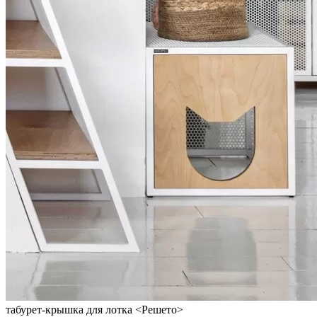
табурет-крышка для лотка <Решето>