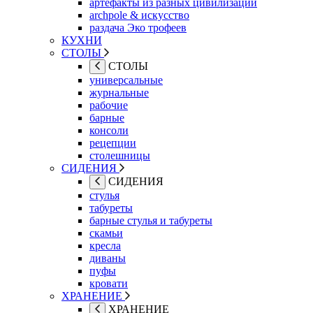
артефакты из разных цивилизаций
archpole & искусство
раздача Эко трофеев
КУХНИ
СТОЛЫ
СТОЛЫ
универсальные
журнальные
рабочие
барные
консоли
рецепции
столешницы
СИДЕНИЯ
СИДЕНИЯ
стулья
табуреты
барные стулья и табуреты
скамьи
кресла
диваны
пуфы
кровати
ХРАНЕНИЕ
ХРАНЕНИЕ