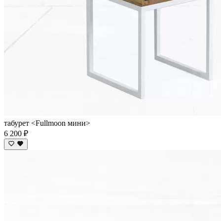
табурет <Fullmoon мини>
6 200 ₽