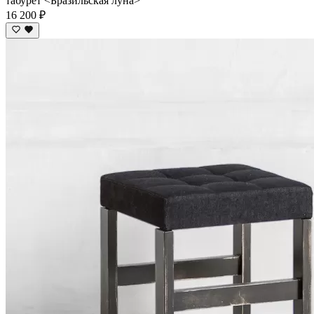
табурет <Бразильская луна>
16 200 ₽