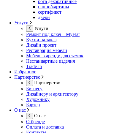
рога декоративные
панно/картины
сертификот
двери
Услуги
Услуги
Ремонт под ключ – MyFlat
Кухни на заказ
Дизайн проект
Реставрация мебели
Мебель в аренду для съемок
Нестандартные изделия
Trade-in
Избранное
Партнерство
Партнерство
Бизнесу
Дизайнеру и архитектору
Художнику
Бартер
О нас
О нас
О бренде
Оплата и доставка
Контакты