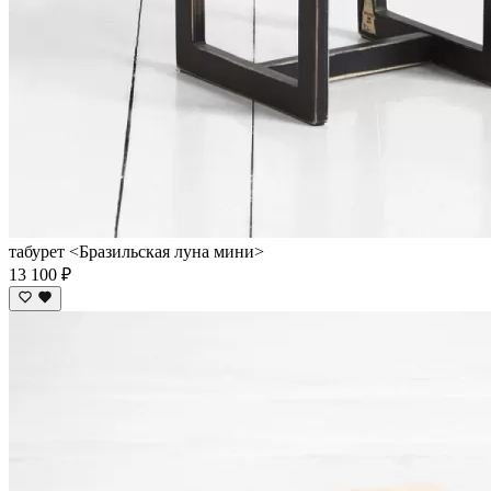
табурет <Бразильская луна мини>
13 100 ₽