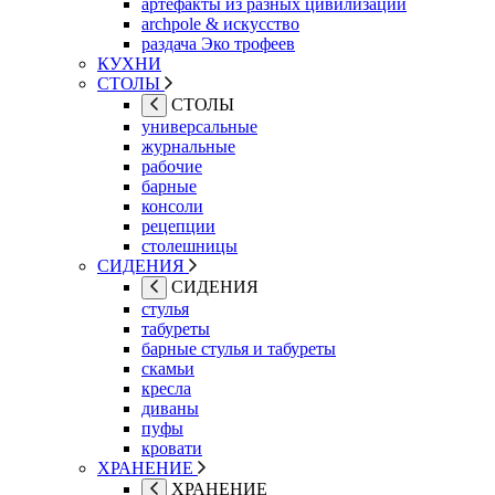
артефакты из разных цивилизаций
archpole & искусство
раздача Эко трофеев
КУХНИ
СТОЛЫ
СТОЛЫ
универсальные
журнальные
рабочие
барные
консоли
рецепции
столешницы
СИДЕНИЯ
СИДЕНИЯ
стулья
табуреты
барные стулья и табуреты
скамьи
кресла
диваны
пуфы
кровати
ХРАНЕНИЕ
ХРАНЕНИЕ