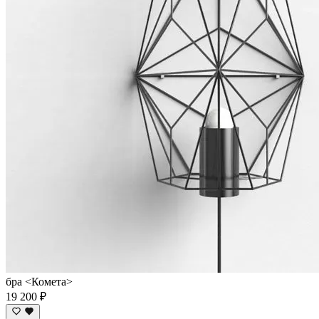
бра <Комета>
19 200 ₽