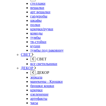
стеллажи
вешалки
арт вешалки
гардеробы
шкафы
полки
крючки/ручки
комоды
тумбы
тв-стойки
кухни
тумбы под раковину
СВЕТ
СВЕТ
все светильники
ДЕКОР
ДЕКОР
зеркала
манекены - Крошки
брошки кошки
крючки
озеленение
артефакты
часы