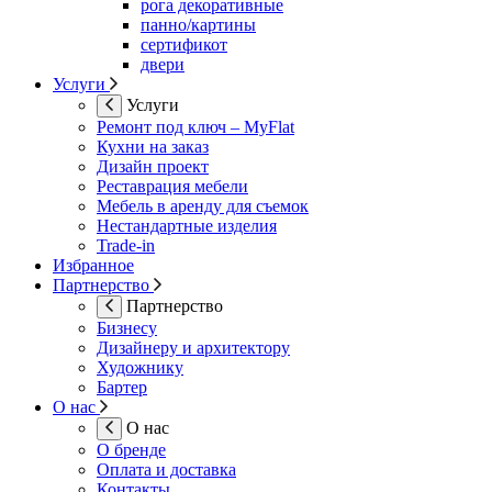
рога декоративные
панно/картины
сертификот
двери
Услуги
Услуги
Ремонт под ключ – MyFlat
Кухни на заказ
Дизайн проект
Реставрация мебели
Мебель в аренду для съемок
Нестандартные изделия
Trade-in
Избранное
Партнерство
Партнерство
Бизнесу
Дизайнеру и архитектору
Художнику
Бартер
О нас
О нас
О бренде
Оплата и доставка
Контакты