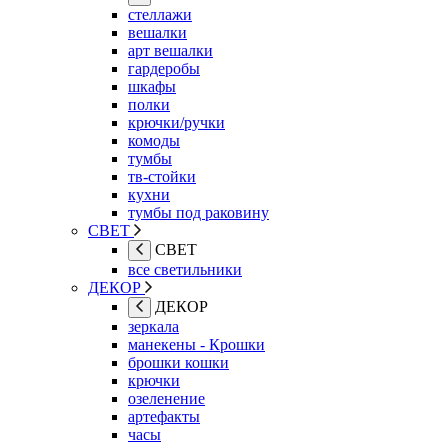
стеллажи
вешалки
арт вешалки
гардеробы
шкафы
полки
крючки/ручки
комоды
тумбы
тв-стойки
кухни
тумбы под раковину
СВЕТ
СВЕТ
все светильники
ДЕКОР
ДЕКОР
зеркала
манекены - Крошки
брошки кошки
крючки
озеленение
артефакты
часы