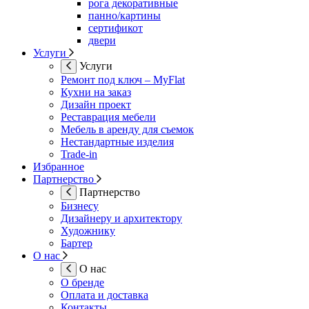
рога декоративные
панно/картины
сертификот
двери
Услуги
Услуги
Ремонт под ключ – MyFlat
Кухни на заказ
Дизайн проект
Реставрация мебели
Мебель в аренду для съемок
Нестандартные изделия
Trade-in
Избранное
Партнерство
Партнерство
Бизнесу
Дизайнеру и архитектору
Художнику
Бартер
О нас
О нас
О бренде
Оплата и доставка
Контакты