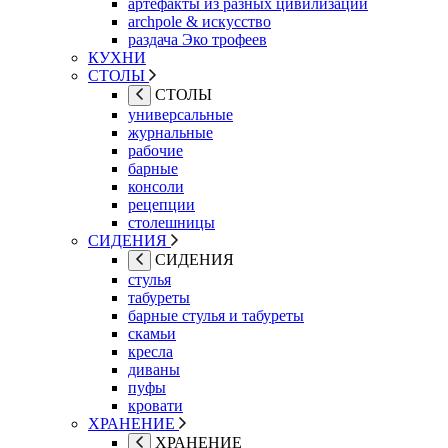
артефакты из разных цивилизаций
archpole & искусство
раздача Эко трофеев
КУХНИ
СТОЛЫ
СТОЛЫ
универсальные
журнальные
рабочие
барные
консоли
рецепции
столешницы
СИДЕНИЯ
СИДЕНИЯ
стулья
табуреты
барные стулья и табуреты
скамьи
кресла
диваны
пуфы
кровати
ХРАНЕНИЕ
ХРАНЕНИЕ