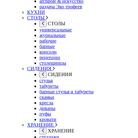
archpole & искусство
раздача Эко трофеев
КУХНИ
СТОЛЫ
СТОЛЫ
универсальные
журнальные
рабочие
барные
консоли
рецепции
столешницы
СИДЕНИЯ
СИДЕНИЯ
стулья
табуреты
барные стулья и табуреты
скамьи
кресла
диваны
пуфы
кровати
ХРАНЕНИЕ
ХРАНЕНИЕ
стеллажи