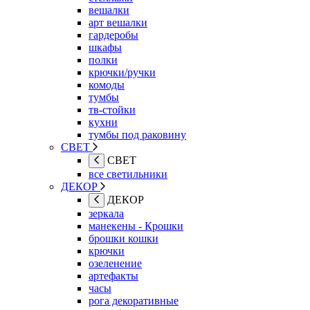
вешалки
арт вешалки
гардеробы
шкафы
полки
крючки/ручки
комоды
тумбы
тв-стойки
кухни
тумбы под раковину
СВЕТ
СВЕТ
все светильники
ДЕКОР
ДЕКОР
зеркала
манекены - Крошки
брошки кошки
крючки
озеленение
артефакты
часы
рога декоративные