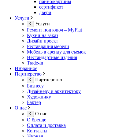
панно/картины
сертификот
двери
Услуги
Услуги
Ремонт под ключ – MyFlat
Кухни на заказ
Дизайн проект
Реставрация мебели
Мебель в аренду для съемок
Нестандартные изделия
Trade-in
Избранное
Партнерство
Партнерство
Бизнесу
Дизайнеру и архитектору
Художнику
Бартер
О нас
О нас
О бренде
Оплата и доставка
Контакты
Журнал