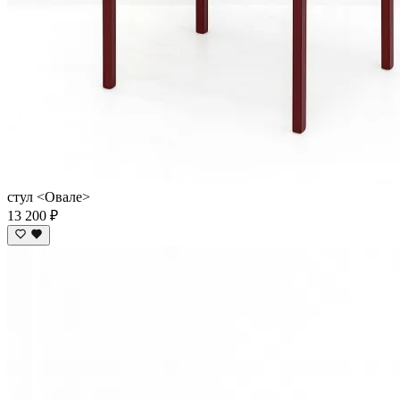
стул <Овале>
13 200 ₽