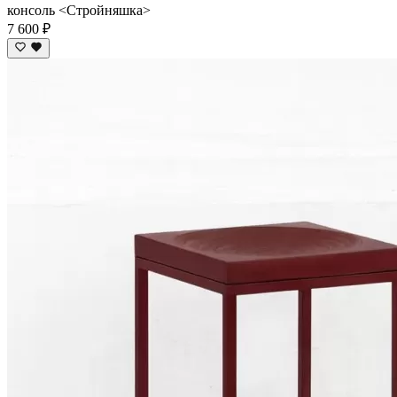
консоль <Стройняшка>
7 600 ₽