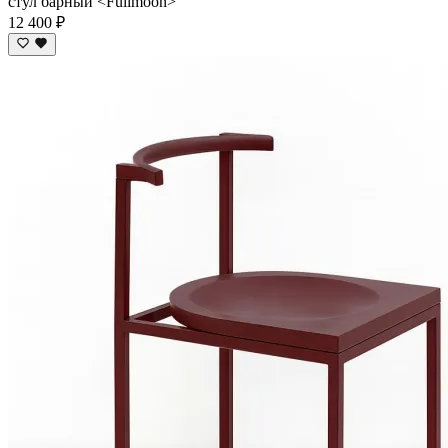
стул барный <Fullmoon>
12 400 ₽