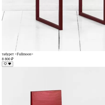
табурет <Fullmoon>
8 800 ₽