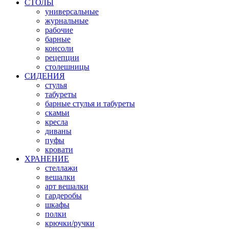
СТОЛЫ
универсальные
журнальные
рабочие
барные
консоли
рецепции
столешницы
СИДЕНИЯ
стулья
табуреты
барные стулья и табуреты
скамьи
кресла
диваны
пуфы
кровати
ХРАНЕНИЕ
стеллажи
вешалки
арт вешалки
гардеробы
шкафы
полки
крючки/ручки