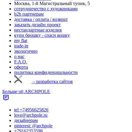
Москва, 1-й Магистральный тупик, 5
cотрудничество с художниками
b2b партнерам
доставка / оплата / возврат
заказать дизайн проект
нестандартные изделия
купи брошку - спаси кошку
my flat
trade-in
экологично
о нас
F.A.Q.
оферта
политика конфиденциальности
– разработка сайтов
Больше об ARCHPOLE
tel +74956625826
love@archpole.ru
дизайнерам
pinterest: @archpole
+79162353598