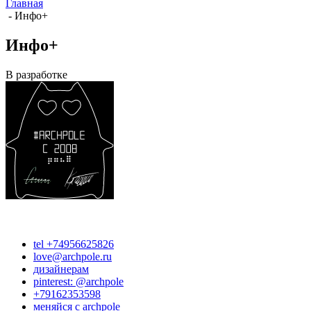
Главная
-
Инфо+
Инфо+
В разработке
tel +74956625826
love@archpole.ru
дизайнерам
pinterest: @archpole
+79162353598
меняйся с аrchpole