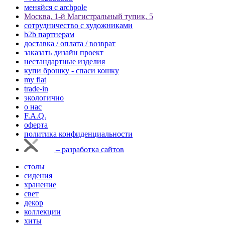
меняйся с аrchpole
Москва, 1-й Магистральный тупик, 5
cотрудничество с художниками
b2b партнерам
доставка / оплата / возврат
заказать дизайн проект
нестандартные изделия
купи брошку - спаси кошку
my flat
trade-in
экологично
о нас
F.A.Q.
оферта
политика конфиденциальности
– разработка сайтов
столы
сидения
хранение
свет
декор
коллекции
хиты