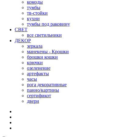
комоды
тумбы
тв-стойки
кухни
тумбы под раковину
СВЕТ
все светильники
ДЕКОР
зеркала
манекены - Крошки
брошки кошки
крючки
озеленение
артефакты
часы
рога декоративные
панно/картины
сертификот
двери