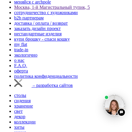
меняйся с аrchpole
Москва, 1-й Магистральный тупик, 5
cотрудничество с художниками
b2b партнерам
доставка / оплата / возврат
заказать дизайн проект
нестандартные изделия
купи брошку - спаси кошку
my flat
trade-in
экологично
о нас
F.A.Q.
оферта
политика конфиденциальности
– разработка сайтов
столы
сидения
хранение
свет
декор
коллекции
хиты