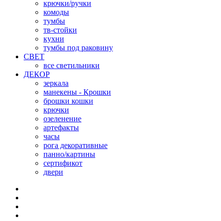
крючки/ручки
комоды
тумбы
тв-стойки
кухни
тумбы под раковину
СВЕТ
все светильники
ДЕКОР
зеркала
манекены - Крошки
брошки кошки
крючки
озеленение
артефакты
часы
рога декоративные
панно/картины
сертификот
двери