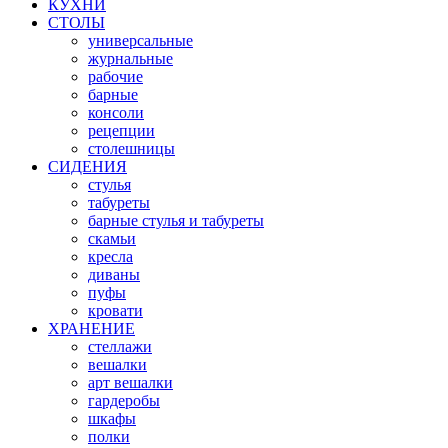
КУХНИ
СТОЛЫ
универсальные
журнальные
рабочие
барные
консоли
рецепции
столешницы
СИДЕНИЯ
стулья
табуреты
барные стулья и табуреты
скамьи
кресла
диваны
пуфы
кровати
ХРАНЕНИЕ
стеллажи
вешалки
арт вешалки
гардеробы
шкафы
полки