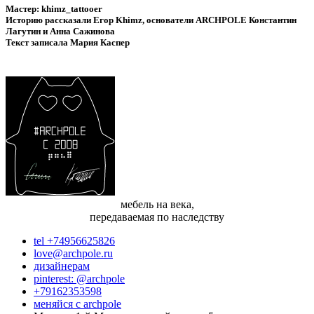
Мастер: khimz_tattooer
Историю рассказали Егор Khimz, основатели ARCHPOLE Константин
Лагутин и Анна Сажинова
Текст записала Мария Каспер
мебель на века,
передаваемая по наследству
tel +74956625826
love@archpole.ru
дизайнерам
pinterest: @archpole
+79162353598
меняйся с аrchpole