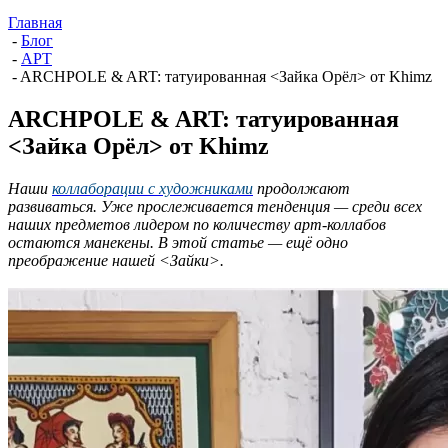
Главная
-
Блог
-
АРТ
-
ARCHPOLE & ART: татуированная <Зайка Орёл> от Khimz
ARCHPOLE & ART: татуированная
<Зайка Орёл> от Khimz
Наши
коллаборации с художниками
продолжают
развиваться. Уже прослеживается тенденция — среди всех
наших предметов лидером по количеству арт-коллабов
остаются манекены. В этой статье — ещё одно
преображение нашей <Зайки>.