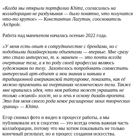
«Когда мы открыли портфолио Khimz, согласились на
коллаборацию не раздумывая — было понятно, что получится
что-то крутое» — Константин Лагутин, сооснователь
Archpole.
Работа над манекеном началась осенью 2022 года.
«У меня есть опыт в сотрудничестве с брендами, но с
подобными дизайнерскими объектами — впервые. Мне сразу
это стало интересно, т. к. манекен — это почти всегда
очертание тела, а я по роду своей профессии являюсь
художником по телу. Захотелось попробовать совместить
интересный арт-объект и мои знания и навыки в
традиционной американской татуировке, показать, как её
можно применить на очертаниях человеческого тела. Также
мне нравилась идея, что моя работа может украшать не
только «живой» холст, но и лечь в основу дизайн-проекта.
Это для меня своего рода некое расширение моих творческих
границ» — Khimz.
Егор снимал фото и видео в процессе работы, а мы
публиковали их в соцсетях — это всегда очень важная часть
коллаборации, потому что мы хотим показывать не только
конечный результат, но и процесс создания искусства.