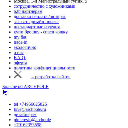
Москва, 1-й Магистральный тупик, 5
cотрудничество с художниками
b2b партнерам
доставка / оплата / возврат
заказать дизайн проект
нестандартные изделия
купи брошку - спаси кошку
my flat
trade-in
экологично
о нас
F.A.Q.
оферта
политика конфиденциальности
– разработка сайтов
Больше об ARCHPOLE
tel +74956625826
love@archpole.ru
дизайнерам
pinterest: @archpole
+79162353598