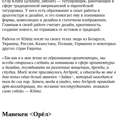
Егор Khimz (@khimz_tattooer) — татуировщик, работающий в
сфере традиционной американской и европейской
татуировки. У него есть образование и опыт работы в
архитектуре и дизайне, и это помогает ему в понимании
формы, композиции и дизайна в статичном изображении.
Главным в своей работе считает дизайн, креативность,
создание нового, не отрываясь от истоков и традиций.
Работы от Khimz носят на своих телах люди из Беларуси,
Украины, России, Казахстана, Польши, Германии и некоторых
других стран Европы.
«Так как я и моя жена по образованию архитекторы, мы
всегда старались следить за новинками в сфере архитектуры
и дизайна, поглядывать на различные концепции, бренды, и
студии. Моей жене приглянулось Archpole, и однажды ко мне в
дом попал один белый манекен <Зайка>, который находится
там до сих пор. Затем, когда я увидел, что Archpole проводит
арт-коллаборации, то желание посотрудничать возникло
само собой» — Khimz.
Манекен <Орёл>