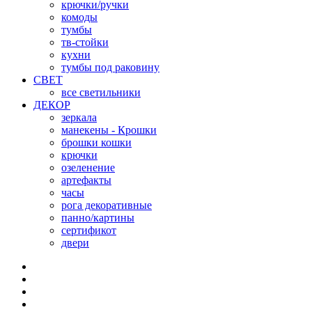
крючки/ручки
комоды
тумбы
тв-стойки
кухни
тумбы под раковину
СВЕТ
все светильники
ДЕКОР
зеркала
манекены - Крошки
брошки кошки
крючки
озеленение
артефакты
часы
рога декоративные
панно/картины
сертификот
двери