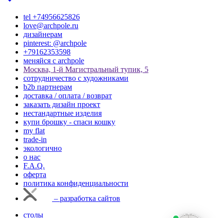
tel +74956625826
love@archpole.ru
дизайнерам
pinterest: @archpole
+79162353598
меняйся с аrchpole
Москва, 1-й Магистральный тупик, 5
cотрудничество с художниками
b2b партнерам
доставка / оплата / возврат
заказать дизайн проект
нестандартные изделия
купи брошку - спаси кошку
my flat
trade-in
экологично
о нас
F.A.Q.
оферта
политика конфиденциальности
– разработка сайтов
столы