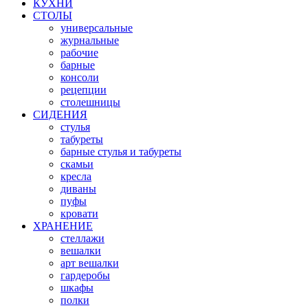
КУХНИ
СТОЛЫ
универсальные
журнальные
рабочие
барные
консоли
рецепции
столешницы
СИДЕНИЯ
стулья
табуреты
барные стулья и табуреты
скамьи
кресла
диваны
пуфы
кровати
ХРАНЕНИЕ
стеллажи
вешалки
арт вешалки
гардеробы
шкафы
полки