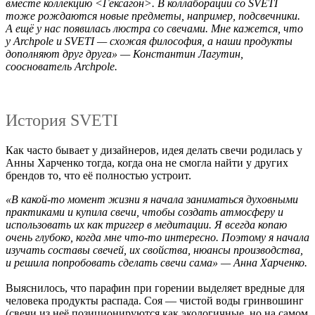
вместе коллекцию <Гексагон>. В коллаборации со SVETI
тоже рождаются новые предметы, например, подсвечники.
А ещё у нас появилась люстра со свечами. Мне кажется, что
у Archpole и SVETI — схожая философия, а наши продукты
дополняют друг друга» — Константин Лагутин,
сооснователь Archpole.
История SVETI
Как часто бывает у дизайнеров, идея делать свечи родилась у
Анны Харченко тогда, когда она не смогла найти у других
брендов то, что её полностью устроит.
«В какой-то момент жизни я начала заниматься духовными
практиками и купила свечи, чтобы создать атмосферу и
использовать их как триггер в медитации. Я всегда копаю
очень глубоко, когда мне что-то интересно. Поэтому я начала
изучать составы свечей, их свойства, нюансы производства,
и решила попробовать сделать свечи сама» — Анна Харченко.
Выяснилось, что парафин при горении выделяет вредные для
человека продукты распада. Соя — чистой воды гринвошинг
(свечи из неё позиционируются как экологичные, но на самом