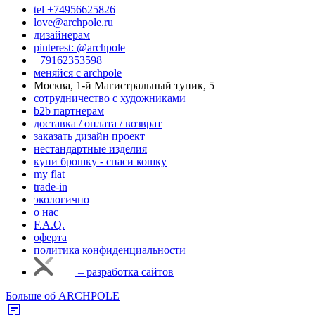
tel +74956625826
love@archpole.ru
дизайнерам
pinterest: @archpole
+79162353598
меняйся с аrchpole
Москва, 1-й Магистральный тупик, 5
cотрудничество с художниками
b2b партнерам
доставка / оплата / возврат
заказать дизайн проект
нестандартные изделия
купи брошку - спаси кошку
my flat
trade-in
экологично
о нас
F.A.Q.
оферта
политика конфиденциальности
– разработка сайтов
Больше об ARCHPOLE