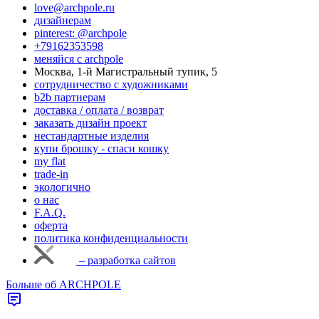
love@archpole.ru
дизайнерам
pinterest: @archpole
+79162353598
меняйся с аrchpole
Москва, 1-й Магистральный тупик, 5
cотрудничество с художниками
b2b партнерам
доставка / оплата / возврат
заказать дизайн проект
нестандартные изделия
купи брошку - спаси кошку
my flat
trade-in
экологично
о нас
F.A.Q.
оферта
политика конфиденциальности
– разработка сайтов
Больше об ARCHPOLE