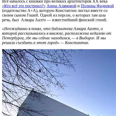
Всё началось с книжки про великих архитекторов XX века
«Кто всё это построил?»
Анны Алямовой
и
Полины Фадеевой
(издательство А+А), которую Константин листал вместе со
своим сыном Гошей. Одной из персон, о которых там шла
речь, был Алвара Аалто — известнейший финский гений.
«Неожиданно я понял, что библиотека Алвара Аалто, о
которой рассказывалось в книжке, расположена недалеко от
Петербурга, где мы сейчас находимся, — в Выборге. И мы
решили съездить в этот город» — Константин.