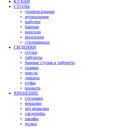
КУХНИ
СТОЛЫ
универсальные
журнальные
рабочие
барные
консоли
рецепции
столешницы
СИДЕНИЯ
стулья
табуреты
барные стулья и табуреты
скамьи
кресла
диваны
пуфы
кровати
ХРАНЕНИЕ
стеллажи
вешалки
арт вешалки
гардеробы
шкафы
полки