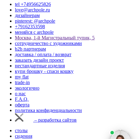
tel +74956625826
love@archpole.ru
дизайнерам
pinterest: @archpole
+79162353598
меняйся с аrchpole
Москва, 1-й Магистральный тупик, 5
cотрудничество с художниками
b2b партнерам
доставка / оплата / возврат
заказать дизайн проект
нестандартные изделия
купи брошку - спаси кошку
my flat
trade-in
экологично
о нас
F.A.Q.
оферта
политика конфиденциальности
– разработка сайтов
столы
сидения