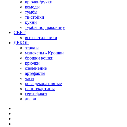
крючки/ручки
комоды
тумбы
тв-стойки
кухни
тумбы под раковину
СВЕТ
все светильники
ДЕКОР
зеркала
манекены - Крошки
брошки кошки
крючки
озеленение
артефакты
часы
рога декоративные
панно/картины
сертификот
двери