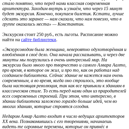
стало понятно, что перед нами классная современная
архитектура. Заходим внутрь и узнаём, что через 15 минут
будет экскурсия. Конечно, покупаем билетик. Кстати, лучше
сделать это заранее — нам сказали, что нам повезло, что в
группе оказались места» — Константин.
Экскурсия стоит 250 руб., есть льготы. Расписание можно
найти на
сайте библиотеки
.
«Экскурсоводом была женщина, невероятно одухотворённая и
влюблённая в своё дело. Она начала рассказывать, и через две
минуты мы погрузились в очень интересный мир. На
экскурсии было много про творчество и самого Алвара Аалто,
про время, в которое он жил, и про то, как он работал над
созданием библиотеки. Сейчас здание не кажется нам очень
современным, а во время, когда оно строилось, это вообще
была настоящая революция, так как все привыкли к зданиям в
классическом стиле. То есть перед нами один из прародителей
всех современных строений. При этом, что интересно, в
здании библиотеки заложено гораздо больше идей, чем во
многих зданиях, которые строятся сегодня.
Недаром Алвар Аалто входит в число ведущих архитекторов
XX века. Познакомившись с его творениями, начинаешь
видеть те огромные перемены, которые он привнёс в