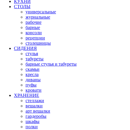
КУХНИ
СТОЛЫ
универсальные
журнальные
рабочие
барные
консоли
рецепции
столешницы
СИДЕНИЯ
стулья
табуреты
барные стулья и табуреты
скамьи
кресла
диваны
пуфы
кровати
ХРАНЕНИЕ
стеллажи
вешалки
арт вешалки
гардеробы
шкафы
полки