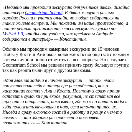
«Недавно мы проводили экскурсию для учеников школы дизайна
интерьера
Geometrium School
. Ребята живут в разных
городах России и учатся онлайн, но любят собираться на
такие живые встречи. Мы показали им наше производство, а
потом решили организовать классическую экскурсию по
MyFlat 1.0
, чтобы они увидели, как предметы Archpole
собираются в интерьер» — Константин.
Обычно мы проводим камерные экскурсии до 15 человек,
чтобы у Кости и Ани была возможность пообщаться с каждым
гостем лично и полно ответить на все вопросы. Но в случае с
Geometrium School мы решили принять сразу большую группу,
так как ребята были друг с другом знакомы.
«Моя главная задача в начале экскурсии — чтобы люди
почувствовали себя в интерьере расслабленно, как в
настоящих гостях у Ани и Кости. Поэтому я сразу прошу
оставить сумочки при входе, разуться, не стесняться всё
трогать и открывать, показываю, где можно налить воды и
куда положить вкусняшки к чаю, если кто-то принёс их.
Иногда я сразу включаю гостей в работу и прошу с чем-то
помочь — это здорово расслабляет и позволяет
познакомиться» — Константин.