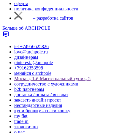
оферта
политика конфиденциальности
– разработка сайтов
Больше об ARCHPOLE
tel +74956625826
love@archpole.ru
дизайнерам
pinterest: @archpole
+79162353598
меняйся с аrchpole
Москва, 1-й Магистральный тупик, 5
cотрудничество с художниками
b2b партнерам
доставка / оплата / возврат
заказать дизайн проект
нестандартные изделия
купи брошку - спаси кошку
my flat
trade-in
экологично
о нас