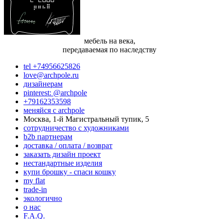
мебель на века,
передаваемая по наследству
tel +74956625826
love@archpole.ru
дизайнерам
pinterest: @archpole
+79162353598
меняйся с аrchpole
Москва, 1-й Магистральный тупик, 5
cотрудничество с художниками
b2b партнерам
доставка / оплата / возврат
заказать дизайн проект
нестандартные изделия
купи брошку - спаси кошку
my flat
trade-in
экологично
о нас
F.A.Q.