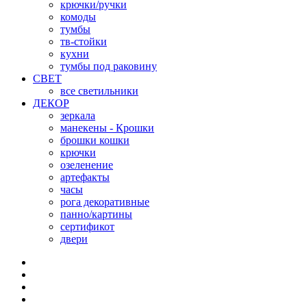
крючки/ручки
комоды
тумбы
тв-стойки
кухни
тумбы под раковину
СВЕТ
все светильники
ДЕКОР
зеркала
манекены - Крошки
брошки кошки
крючки
озеленение
артефакты
часы
рога декоративные
панно/картины
сертификот
двери