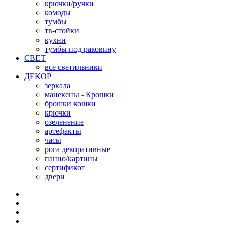
крючки/ручки
комоды
тумбы
тв-стойки
кухни
тумбы под раковину
СВЕТ
все светильники
ДЕКОР
зеркала
манекены - Крошки
брошки кошки
крючки
озеленение
артефакты
часы
рога декоративные
панно/картины
сертификот
двери