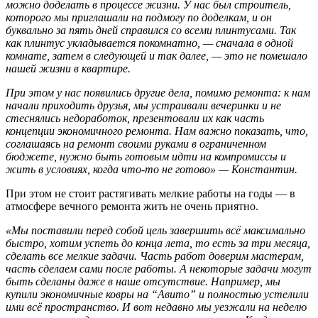
можно доделать в процессе жизни. У нас был строитель,
которого мы приглашали на подмогу по доделкам, и он
буквально за пять дней справился со всеми плинтусами. Так
как плинтус укладывается покомнатно, — сначала в одной
комнате, затем в следующей и так далее, — это не помешало
нашей жизни в квартире.
При этом у нас появились другие дела, помимо ремонта: к нам
начали приходить друзья, мы устраивали вечеринки и не
стеснялись недоработок, презентовали их как часть
концепции экономичного ремонта. Нам важно показать, что,
соглашаясь на ремонт своими руками в ограниченном
бюджете, нужно быть готовым идти на компромиссы и
жить в условиях, когда что-то не готово» — Константин.
При этом не стоит растягивать мелкие работы на годы — в
атмосфере вечного ремонта жить не очень приятно.
«Мы поставили перед собой цель завершить всё максимально
быстро, хотим успеть до конца лета, то есть за три месяца,
сделать все мелкие задачи. Часть работ доверим мастерам,
часть сделаем сами после работы. А некоторые задачи могут
быть сделаны даже в наше отсутствие. Например, мы
купили экономичные ковры на “Авито” и полностью устелили
ими всё пространство. И вот недавно мы уезжали на неделю