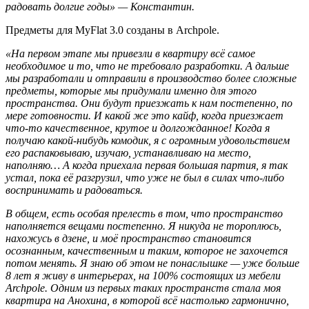
радовать долгие годы» — Константин.
Предметы для MyFlat 3.0 созданы в Archpole.
«На первом этапе мы привезли в квартиру всё самое
необходимое и то, что не требовало разработки. А дальше
мы разработали и отправили в производство более сложные
предметы, которые мы придумали именно для этого
пространства. Они будут приезжать к нам постепенно, по
мере готовности. И какой же это кайф, когда приезжает
что-то качественное, крутое и долгожданное!
Когда я
получаю какой-нибудь комодик, я с огромным удовольствием
его распаковываю, изучаю, устанавливаю на место,
наполняю… А когда приехала первая большая партия, я так
устал, пока её разгрузил, что уже не был в силах что-либо
воспринимать и радоваться.
В общем, есть особая прелесть в том, что пространство
наполняется вещами постепенно. Я никуда не тороплюсь,
нахожусь в дзене, и моё пространство становится
осознанным, качественным и таким, которое не захочется
потом менять.
Я знаю об этом не понаслышке — уже больше
8 лет я живу в интерьерах, на 100% состоящих из мебели
Archpole. Одним из первых таких пространств стала моя
квартира на Анохина, в которой всё настолько гармонично,