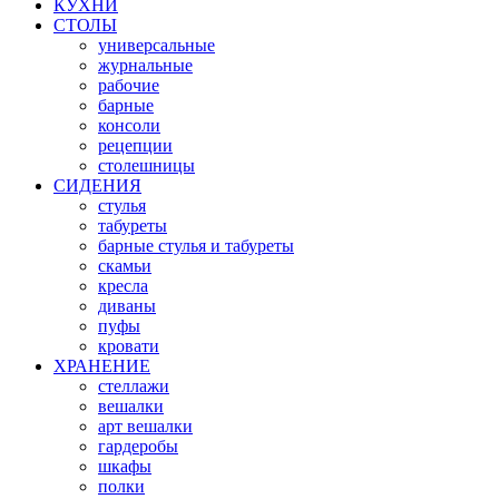
КУХНИ
СТОЛЫ
универсальные
журнальные
рабочие
барные
консоли
рецепции
столешницы
СИДЕНИЯ
стулья
табуреты
барные стулья и табуреты
скамьи
кресла
диваны
пуфы
кровати
ХРАНЕНИЕ
стеллажи
вешалки
арт вешалки
гардеробы
шкафы
полки