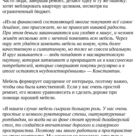
Часто люди, завершая ремонт, делают одну и ту же ошибку:
хотят меблировать квартиру целиком, несмотря на
ограниченный бюджет.
«Из-за финансовой составляющей многие покупают всё самое
дешёвое, оно приезжает, но не приносит никакой радости.
При этом деньги заканчиваются или уходят в минус, и человек
живёт несколько лет с мечтой поменять всю мебель. Через
пару лет удаётся заменить мебель на новую, чуть более
качественную и симпатичную, но тоже не совсем идеальную.
И круг замыкается — люди попадают в масмаркетовскую
паутину, которая затягивает и превращает их в классических
потребителей, которые совершают покупки регулярно и в
итоге остаются неудовлетворёнными» — Константин.
Мебель формирует ощущение от интерьера, поэтому важно,
чтобы она была качественной. Если у вас очень простой
ремонт, его можно уравновесить и сделать дороже при
помощи хорошей мебели.
«В нашем случае мебель сыграла большую роль. У нас очень
простые и немного рукотворные стены, оштукатуренные
ротбандом, но когда на их фоне стоит крутой дизайнерский
стол, то создаётся впечатление дорогого и гламурного
пространства. Поэтому мы много работали в пространстве
на этом контрасте. Мы изначально понимали, что так и