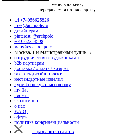
мебель на века,
передаваемая по наследству
tel +74956625826
love@archpole.ru
дизайнерам
pinterest: @archpole
+79162353598
меняйся с аrchpole
Москва, 1-й Магистральный тупик, 5
cотрудничество с художниками
b2b партнерам
доставка / оплата / возврат
заказать дизайн проект
нестандартные изделия
купи брошку - спаси кошку
my flat
trade-in
экологично
о нас
F.A.Q.
оферта
политика конфиденциальности
– разработка сайтов