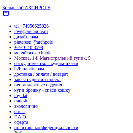
Больше об ARCHPOLE
tel +74956625826
love@archpole.ru
дизайнерам
pinterest: @archpole
+79162353598
меняйся с аrchpole
Москва, 1-й Магистральный тупик, 5
cотрудничество с художниками
b2b партнерам
доставка / оплата / возврат
заказать дизайн проект
нестандартные изделия
купи брошку - спаси кошку
my flat
trade-in
экологично
о нас
F.A.Q.
оферта
политика конфиденциальности