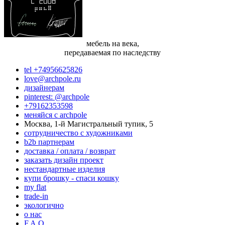
мебель на века,
передаваемая по наследству
tel +74956625826
love@archpole.ru
дизайнерам
pinterest: @archpole
+79162353598
меняйся с аrchpole
Москва, 1-й Магистральный тупик, 5
cотрудничество с художниками
b2b партнерам
доставка / оплата / возврат
заказать дизайн проект
нестандартные изделия
купи брошку - спаси кошку
my flat
trade-in
экологично
о нас
F.A.Q.