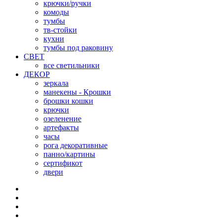
крючки/ручки
комоды
тумбы
тв-стойки
кухни
тумбы под раковину
СВЕТ
все светильники
ДЕКОР
зеркала
манекены - Крошки
брошки кошки
крючки
озеленение
артефакты
часы
рога декоративные
панно/картины
сертификот
двери