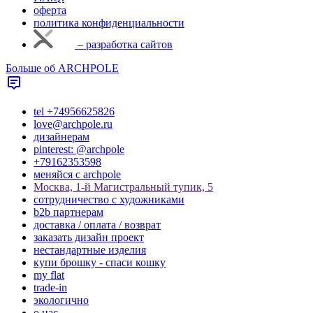
оферта
политика конфиденциальности
– разработка сайтов
Больше об ARCHPOLE
tel +74956625826
love@archpole.ru
дизайнерам
pinterest: @archpole
+79162353598
меняйся с аrchpole
Москва, 1-й Магистральный тупик, 5
cотрудничество с художниками
b2b партнерам
доставка / оплата / возврат
заказать дизайн проект
нестандартные изделия
купи брошку - спаси кошку
my flat
trade-in
экологично
о нас