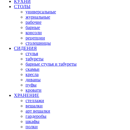
КУХНИ
СТОЛЫ
универсальные
журнальные
рабочие
барные
консоли
рецепции
столешницы
СИДЕНИЯ
стулья
табуреты
барные стулья и табуреты
скамьи
кресла
диваны
пуфы
кровати
ХРАНЕНИЕ
стеллажи
вешалки
арт вешалки
гардеробы
шкафы
полки