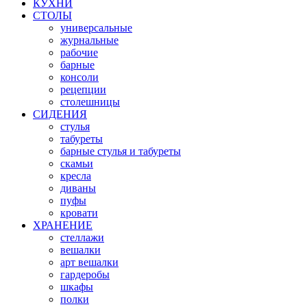
КУХНИ
СТОЛЫ
универсальные
журнальные
рабочие
барные
консоли
рецепции
столешницы
СИДЕНИЯ
стулья
табуреты
барные стулья и табуреты
скамьи
кресла
диваны
пуфы
кровати
ХРАНЕНИЕ
стеллажи
вешалки
арт вешалки
гардеробы
шкафы
полки