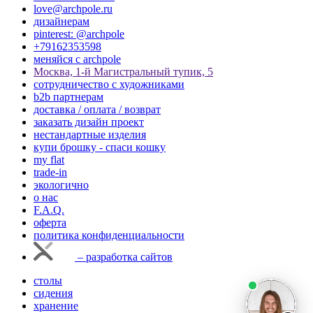
love@archpole.ru
дизайнерам
pinterest: @archpole
+79162353598
меняйся с аrchpole
Москва, 1-й Магистральный тупик, 5
cотрудничество с художниками
b2b партнерам
доставка / оплата / возврат
заказать дизайн проект
нестандартные изделия
купи брошку - спаси кошку
my flat
trade-in
экологично
о нас
F.A.Q.
оферта
политика конфиденциальности
– разработка сайтов
столы
сидения
хранение