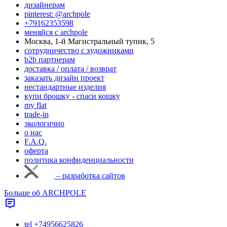
дизайнерам
pinterest: @archpole
+79162353598
меняйся с аrchpole
Москва, 1-й Магистральный тупик, 5
cотрудничество с художниками
b2b партнерам
доставка / оплата / возврат
заказать дизайн проект
нестандартные изделия
купи брошку - спаси кошку
my flat
trade-in
экологично
о нас
F.A.Q.
оферта
политика конфиденциальности
– разработка сайтов
Больше об ARCHPOLE
tel +74956625826