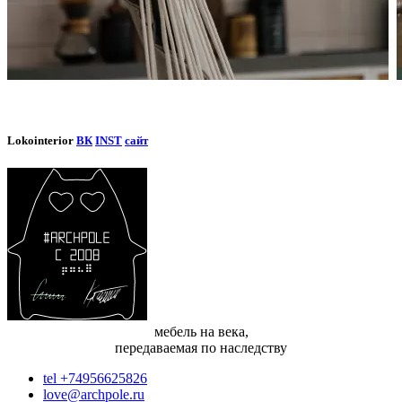
Lokointerior
ВК
INST
сайт
мебель на века,
передаваемая по наследству
tel +74956625826
love@archpole.ru