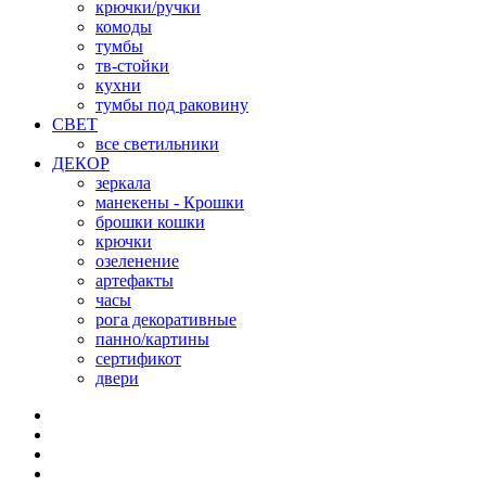
крючки/ручки
комоды
тумбы
тв-стойки
кухни
тумбы под раковину
СВЕТ
все светильники
ДЕКОР
зеркала
манекены - Крошки
брошки кошки
крючки
озеленение
артефакты
часы
рога декоративные
панно/картины
сертификот
двери