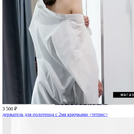
3 500 ₽
держатель для полотенца с 2мя крючками <тетрис>