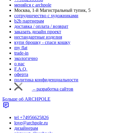
меняйся с аrchpole
Москва, 1-й Магистральный тупик, 5
cотрудничество с художниками
b2b партнерам
доставка / оплата / возврат
заказать дизайн проект
нестандартные изделия
купи брошку - спаси кошку
my flat
trade-in
экологично
о нас
F.A.Q.
оферта
политика конфиденциальности
– разработка сайтов
Больше об ARCHPOLE
tel +74956625826
love@archpole.ru
дизайнерам