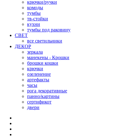
крючки/ручки
комоды
тумбы
тв-стойки
кухни
тумбы под раковину
СВЕТ
все светильники
ДЕКОР
зеркала
манекены - Крошки
брошки кошки
крючки
озеленение
артефакты
часы
рога декоративные
панно/картины
сертификот
двери