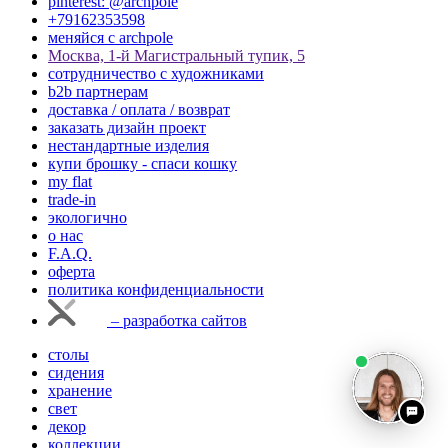
pinterest: @archpole
+79162353598
меняйся с аrchpole
Москва, 1-й Магистральный тупик, 5
cотрудничество с художниками
b2b партнерам
доставка / оплата / возврат
заказать дизайн проект
нестандартные изделия
купи брошку - спаси кошку
my flat
trade-in
экологично
о нас
F.A.Q.
оферта
политика конфиденциальности
– разработка сайтов
столы
сидения
хранение
свет
декор
коллекции