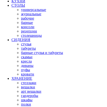
КУХНИ
СТОЛЫ
универсальные
журнальные
рабочие
барные
консоли
рецепции
столешницы
СИДЕНИЯ
стулья
табуреты
барные стулья и табуреты
скамьи
кресла
диваны
пуфы
кровати
ХРАНЕНИЕ
стеллажи
вешалки
арт вешалки
гардеробы
шкафы
полки