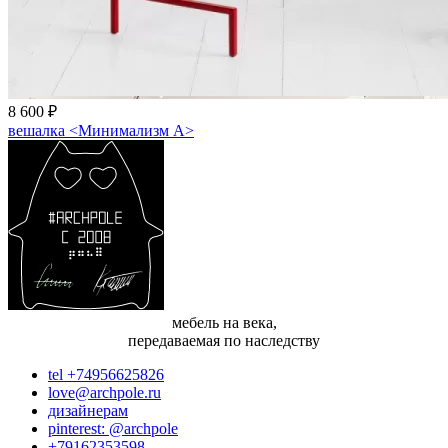
8 600 ₽
вешалка <Минимализм A>
мебель на века,
передаваемая по наследству
tel +74956625826
love@archpole.ru
дизайнерам
pinterest: @archpole
+79162353598