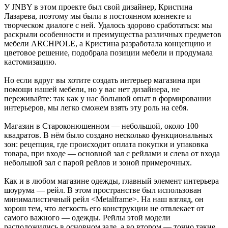
У JNBY в этом проекте был свой дизайнер, Кристина
Лазарева, поэтому мы были в постоянном коннекте и
творческом диалоге с ней. Удалось здорово сработаться: мы
раскрыли особенности и преимущества различных предметов
мебели ARCHPOLE, а Кристина разработала концепцию и
цветовое решение, подобрала позиции мебели и продумала
кастомизацию.
Но если вдруг вы хотите создать интерьер магазина при
помощи нашей мебели, но у вас нет дизайнера, не
переживайте: так как у нас большой опыт в формировании
интерьеров, мы легко сможем взять эту роль на себя.
Магазин в Староконюшенном — небольшой, около 100
квадратов. В нём было создано несколько функциональных
зон: рецепция, где происходит оплата покупки и упаковка
товара, при входе — основной зал с рейлами и слева от входа
небольшой зал с парой рейлов и зоной примерочных.
Как и в любом магазине одежды, главный элемент интерьера
шоурума — рейл. В этом пространстве был использован
минималистичный рейл <Metalframe>. На наш взгляд, он
хорош тем, что легкость его конструкции не отвлекает от
самого важного — одежды. Рейлы этой модели
расположились в основном зале, а во втором — точно такие