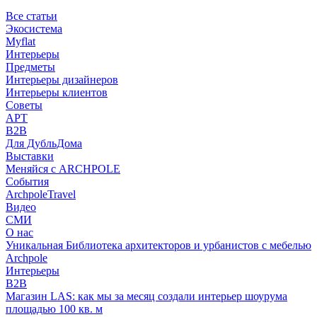
Все статьи
Экосистема
Myflat
Интерьеры
Предметы
Интерьеры дизайнеров
Интерьеры клиентов
Советы
АРТ
B2B
Для ДубльДома
Выставки
Меняйся с ARCHPOLE
События
ArchpoleTravel
Видео
СМИ
О нас
Уникальная Библиотека архитекторов и урбанистов с мебелью
Archpole
Интерьеры
B2B
Магазин LAS: как мы за месяц создали интерьер шоурума
площадью 100 кв. м