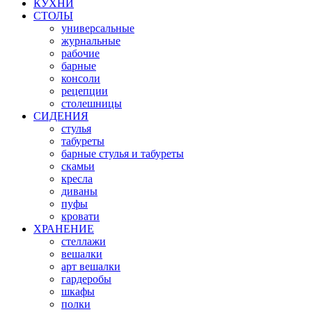
КУХНИ
СТОЛЫ
универсальные
журнальные
рабочие
барные
консоли
рецепции
столешницы
СИДЕНИЯ
стулья
табуреты
барные стулья и табуреты
скамьи
кресла
диваны
пуфы
кровати
ХРАНЕНИЕ
стеллажи
вешалки
арт вешалки
гардеробы
шкафы
полки