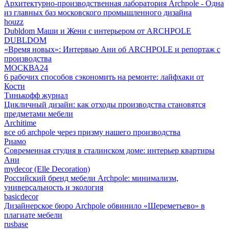
Архитектурно-производственная лаборатория Archpole - Одна
из главных баз московского промышленного дизайна
houzz
Dubldom Маши и Жени с интерьером от ARCHPOLE
DUBLDOM
«Время новых»: Интервью Ани об ARCHPOLE и репортаж с
производства
МОСКВА24
6 рабочих способов сэкономить на ремонте: лайфхаки от
Кости
Тинькофф журнал
Цикличный дизайн: как отходы производства становятся
предметами мебели
Architime
все об archpole через призму нашего производства
Риамо
Современная студия в сталинском доме: интерьер квартиры
Ани
mydecor (Elle Decoration)
Российский бренд мебели Archpole: минимализм,
универсальность и экология
basicdecor
Дизайнерское бюро Archpole обвинило «Шереметьево» в
плагиате мебели
rusbase