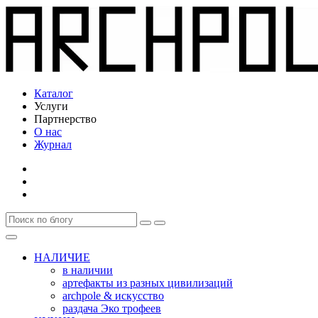
Каталог
Услуги
Партнерство
О нас
Журнал
НАЛИЧИЕ
в наличии
артефакты из разных цивилизаций
archpole & искусство
раздача Эко трофеев