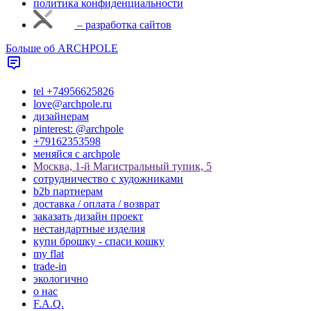
политика конфиденциальности
– разработка сайтов
Больше об ARCHPOLE
tel +74956625826
love@archpole.ru
дизайнерам
pinterest: @archpole
+79162353598
меняйся с аrchpole
Москва, 1-й Магистральный тупик, 5
cотрудничество с художниками
b2b партнерам
доставка / оплата / возврат
заказать дизайн проект
нестандартные изделия
купи брошку - спаси кошку
my flat
trade-in
экологично
о нас
F.A.Q.