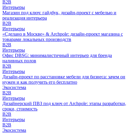
B2B
Интерьеры
Магазин под ключ: гайдбук, дизайн-проект с мебелью и
реализация интерьера
B2B
Интерьеры
«Сделано в Москве» & Archpole: дизайн-проект магазина с
товарами локальных производств
B2B
Интерьеры
Офис DBSG: минималистичный интерьер для бренда
наливных полов
B2B
Интерьеры
Дизайн-проект по расстановке мебели для бизнеса: зачем он
нужен и как получить его бесплатно
Экосистема
B2B
Интерьеры
Дизайнерский ПВЗ под ключ от Archpole: этапы разработки,
сроки, стоимость
B2B
Интерьеры
B2B
Экосистема