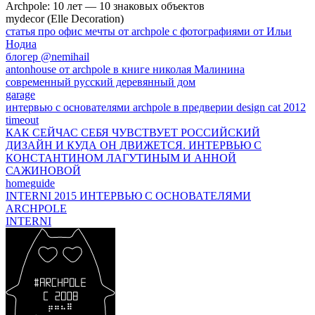
Archpole: 10 лет — 10 знаковых объектов
mydecor (Elle Decoration)
статья про офис мечты от archpole с фотографиями от Ильи
Нодиа
блогер @nemihail
antonhouse от archpole в книге николая Малинина
современный русский деревянный дом
garage
интервью с основателями archpole в предверии design cat 2012
timeout
КАК СЕЙЧАС СЕБЯ ЧУВСТВУЕТ РОССИЙСКИЙ
ДИЗАЙН И КУДА ОН ДВИЖЕТСЯ. ИНТЕРВЬЮ С
КОНСТАНТИНОМ ЛАГУТИНЫМ И АННОЙ
САЖИНОВОЙ
homeguide
INTERNI 2015 ИНТЕРВЬЮ C ОСНОВАТЕЛЯМИ
ARCHPOLE
INTERNI