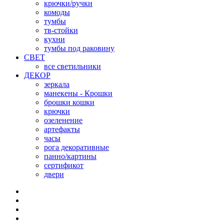
крючки/ручки
комоды
тумбы
тв-стойки
кухни
тумбы под раковину
СВЕТ
все светильники
ДЕКОР
зеркала
манекены - Крошки
брошки кошки
крючки
озеленение
артефакты
часы
рога декоративные
панно/картины
сертификот
двери