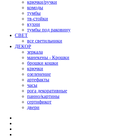
крючки/ручки
комоды
тумбы
тв-стойки
кухни
тумбы под раковину
СВЕТ
все светильники
ДЕКОР
зеркала
манекены - Крошки
брошки кошки
крючки
озеленение
артефакты
часы
рога декоративные
панно/картины
сертификот
двери