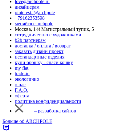
love@archpole.ru
дизайнерам
pinterest: @archpole
+79162353598
меняйся с аrchpole
Москва, 1-й Магистральный тупик, 5
cотрудничество с художниками
b2b партнерам
доставка / оплата / возврат
заказать дизайн проект
нестандартные изделия
купи брошку - спаси кошку
my flat
trade-in
экологично
о нас
F.A.Q.
оферта
политика конфиденциальности
– разработка сайтов
Больше об ARCHPOLE