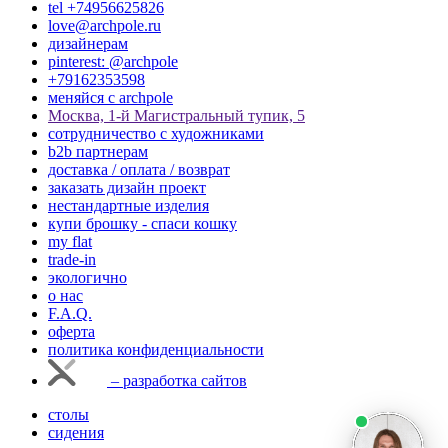
tel +74956625826
love@archpole.ru
дизайнерам
pinterest: @archpole
+79162353598
меняйся с аrchpole
Москва, 1-й Магистральный тупик, 5
cотрудничество с художниками
b2b партнерам
доставка / оплата / возврат
заказать дизайн проект
нестандартные изделия
купи брошку - спаси кошку
my flat
trade-in
экологично
о нас
F.A.Q.
оферта
политика конфиденциальности
– разработка сайтов
столы
сидения