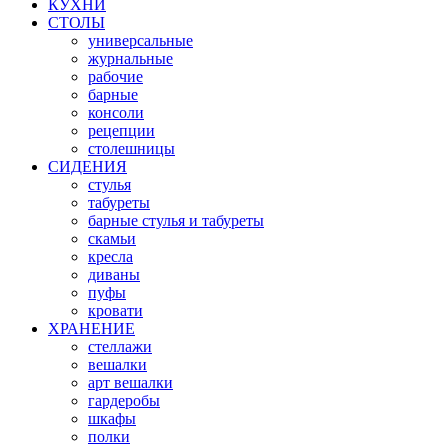
КУХНИ
СТОЛЫ
универсальные
журнальные
рабочие
барные
консоли
рецепции
столешницы
СИДЕНИЯ
стулья
табуреты
барные стулья и табуреты
скамьи
кресла
диваны
пуфы
кровати
ХРАНЕНИЕ
стеллажи
вешалки
арт вешалки
гардеробы
шкафы
полки