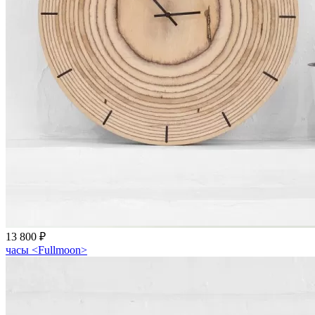
13 800 ₽
часы <Fullmoon>