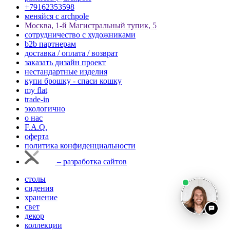
+79162353598
меняйся с аrchpole
Москва, 1-й Магистральный тупик, 5
cотрудничество с художниками
b2b партнерам
доставка / оплата / возврат
заказать дизайн проект
нестандартные изделия
купи брошку - спаси кошку
my flat
trade-in
экологично
о нас
F.A.Q.
оферта
политика конфиденциальности
– разработка сайтов
столы
сидения
хранение
свет
декор
коллекции