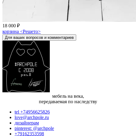
18 000 ₽
корзина <Решето>
Для ваших вопросов и комментариев
мебель на века,
передаваемая по наследству
tel +74956625826
love@archpole.ru
дизайнерам
pinterest: @archpole
+79162353598