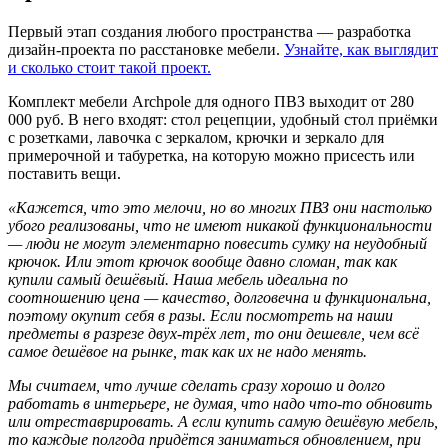
Первый этап создания любого пространства — разработка
дизайн-проекта по расстановке мебели.
Узнайте, как выглядит
и сколько стоит такой проект.
Комплект мебели Archpole для одного ПВЗ выходит от 280
000 руб. В него входят: стол рецепции, удобный стол приёмки
с розетками, лавочка с зеркалом, крючки и зеркало для
примерочной и табуретка, на которую можно присесть или
поставить вещи.
«Кажется, что это мелочи, но во многих ПВЗ они настолько
убого реализованы, что не имеют никакой функциональности
— люди не могут элементарно повесить сумку на неудобный
крючок. Или этот крючок вообще давно сломан, так как
купили самый дешёвый. Наша мебель идеальна по
соотношению цена — качество, долговечна и функциональна,
поэтому окупит себя в разы. Если посмотреть на наши
предметы в разрезе двух-трёх лет, то они дешевле, чем всё
самое дешёвое на рынке, так как их не надо менять.
Мы считаем, что лучше сделать сразу хорошо и долго
работать в интерьере, не думая, что надо что-то обновить
или отреставрировать. А если купить самую дешёвую мебель,
то каждые полгода придётся заниматься обновлением, при