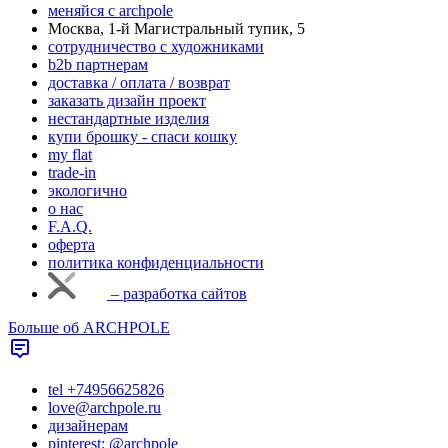
меняйся с аrchpole
Москва, 1-й Магистральный тупик, 5
cотрудничество с художниками
b2b партнерам
доставка / оплата / возврат
заказать дизайн проект
нестандартные изделия
купи брошку - спаси кошку
my flat
trade-in
экологично
о нас
F.A.Q.
оферта
политика конфиденциальности
– разработка сайтов
Больше об ARCHPOLE
tel +74956625826
love@archpole.ru
дизайнерам
pinterest: @archpole