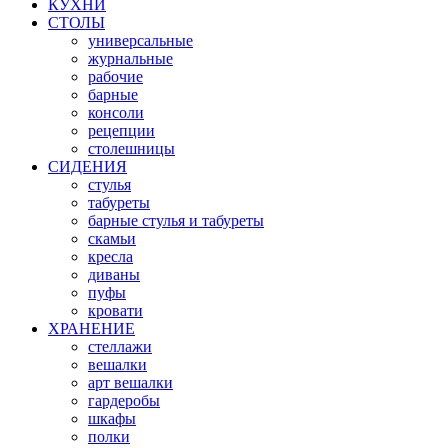
КУХНИ
СТОЛЫ
универсальные
журнальные
рабочие
барные
консоли
рецепции
столешницы
СИДЕНИЯ
стулья
табуреты
барные стулья и табуреты
скамьи
кресла
диваны
пуфы
кровати
ХРАНЕНИЕ
стеллажи
вешалки
арт вешалки
гардеробы
шкафы
полки