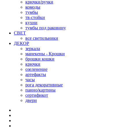
крючки/ручки
комоды
тумбы
тв-стойки
кухни
тумбы под раковину
СВЕТ
все светильники
ДЕКОР
зеркала
манекены - Крошки
брошки кошки
крючки
озеленение
артефакты
часы
рога декоративные
панно/картины
сертификот
двери