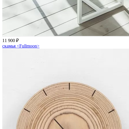
11 900 ₽
скамья <Fullmoon>