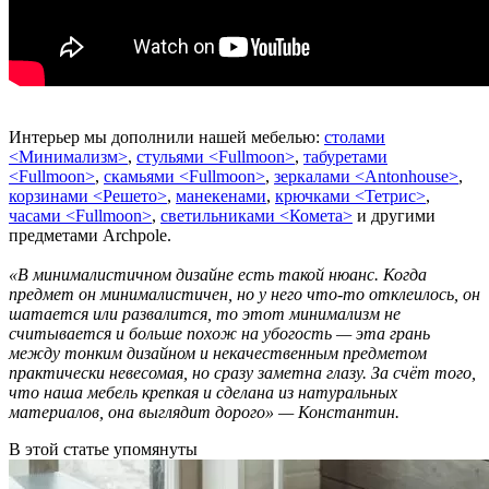
Интерьер мы дополнили нашей мебелью:
столами
<Минимализм>
,
стульями <Fullmoon>
,
табуретами
<Fullmoon>
,
скамьями <Fullmoon>
,
зеркалами <Antonhouse>
,
корзинами <Решето>
,
манекенами
,
крючками <Тетрис>
,
часами <Fullmoon>
,
светильниками <Комета>
и другими
предметами Archpole.
«В минималистичном дизайне есть такой нюанс. Когда
предмет он минималистичен, но у него что-то отклеилось, он
шатается или развалится, то этот минимализм не
считывается и больше похож на убогость — эта грань
между тонким дизайном и некачественным предметом
практически невесомая, но сразу заметна глазу. За счёт того,
что наша мебель крепкая и сделана из натуральных
материалов, она выглядит дорого» — Константин.
В этой статье упомянуты