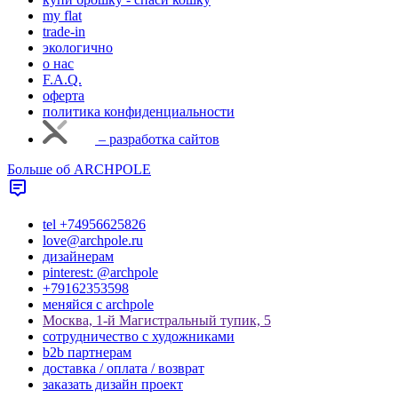
my flat
trade-in
экологично
о нас
F.A.Q.
оферта
политика конфиденциальности
– разработка сайтов
Больше об ARCHPOLE
tel +74956625826
love@archpole.ru
дизайнерам
pinterest: @archpole
+79162353598
меняйся с аrchpole
Москва, 1-й Магистральный тупик, 5
cотрудничество с художниками
b2b партнерам
доставка / оплата / возврат
заказать дизайн проект