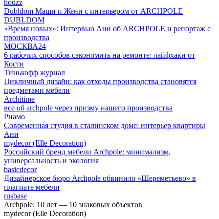
houzz
Dubldom Маши и Жени с интерьером от ARCHPOLE
DUBLDOM
«Время новых»: Интервью Ани об ARCHPOLE и репортаж с
производства
МОСКВА24
6 рабочих способов сэкономить на ремонте: лайфхаки от
Кости
Тинькофф журнал
Цикличный дизайн: как отходы производства становятся
предметами мебели
Architime
все об archpole через призму нашего производства
Риамо
Современная студия в сталинском доме: интерьер квартиры
Ани
mydecor (Elle Decoration)
Российский бренд мебели Archpole: минимализм,
универсальность и экология
basicdecor
Дизайнерское бюро Archpole обвинило «Шереметьево» в
плагиате мебели
rusbase
Archpole: 10 лет — 10 знаковых объектов
mydecor (Elle Decoration)