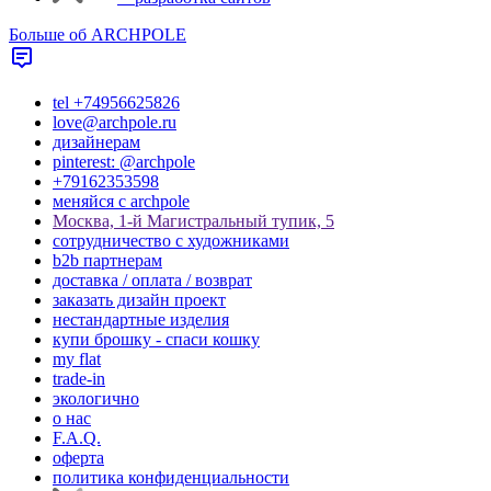
Больше об ARCHPOLE
tel +74956625826
love@archpole.ru
дизайнерам
pinterest: @archpole
+79162353598
меняйся с аrchpole
Москва, 1-й Магистральный тупик, 5
cотрудничество с художниками
b2b партнерам
доставка / оплата / возврат
заказать дизайн проект
нестандартные изделия
купи брошку - спаси кошку
my flat
trade-in
экологично
о нас
F.A.Q.
оферта
политика конфиденциальности