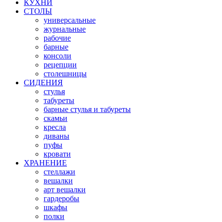
КУХНИ
СТОЛЫ
универсальные
журнальные
рабочие
барные
консоли
рецепции
столешницы
СИДЕНИЯ
стулья
табуреты
барные стулья и табуреты
скамьи
кресла
диваны
пуфы
кровати
ХРАНЕНИЕ
стеллажи
вешалки
арт вешалки
гардеробы
шкафы
полки