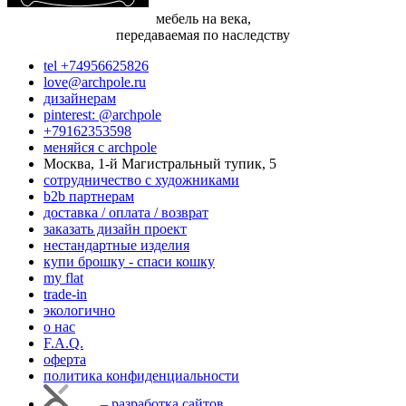
мебель на века,
передаваемая по наследству
tel +74956625826
love@archpole.ru
дизайнерам
pinterest: @archpole
+79162353598
меняйся с аrchpole
Москва, 1-й Магистральный тупик, 5
cотрудничество с художниками
b2b партнерам
доставка / оплата / возврат
заказать дизайн проект
нестандартные изделия
купи брошку - спаси кошку
my flat
trade-in
экологично
о нас
F.A.Q.
оферта
политика конфиденциальности
– разработка сайтов