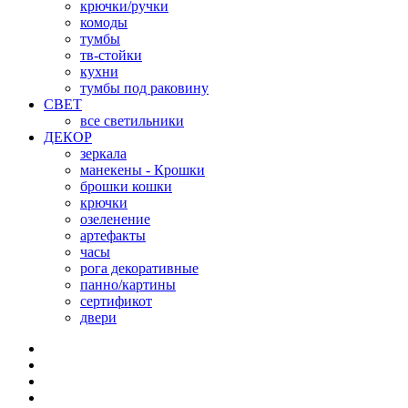
крючки/ручки
комоды
тумбы
тв-стойки
кухни
тумбы под раковину
СВЕТ
все светильники
ДЕКОР
зеркала
манекены - Крошки
брошки кошки
крючки
озеленение
артефакты
часы
рога декоративные
панно/картины
сертификот
двери