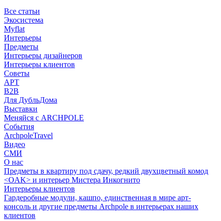
Все статьи
Экосистема
Myflat
Интерьеры
Предметы
Интерьеры дизайнеров
Интерьеры клиентов
Советы
АРТ
B2B
Для ДубльДома
Выставки
Меняйся с ARCHPOLE
События
ArchpoleTravel
Видео
СМИ
О нас
Предметы в квартиру под сдачу, редкий двухцветный комод
<OAK> и интерьер Мистера Инкогнито
Интерьеры клиентов
Гардеробные модули, кашпо, единственная в мире арт-
консоль и другие предметы Archpole в интерьерах наших
клиентов