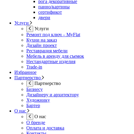
рога декоративные
панно/картины
сертификот
двери
Услуги
Услуги
Ремонт под ключ – MyFlat
Кухни на заказ
Дизайн проект
Реставрация мебели
Мебель в аренду для съемок
Нестандартные изделия
Trade-in
Избранное
Партнерство
Партнерство
Бизнесу
Дизайнеру и архитектору
Художнику
Бартер
О нас
О нас
О бренде
Оплата и доставка
Контакты