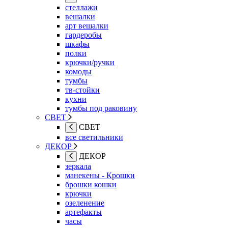
стеллажи
вешалки
арт вешалки
гардеробы
шкафы
полки
крючки/ручки
комоды
тумбы
тв-стойки
кухни
тумбы под раковину
СВЕТ
СВЕТ
все светильники
ДЕКОР
ДЕКОР
зеркала
манекены - Крошки
брошки кошки
крючки
озеленение
артефакты
часы