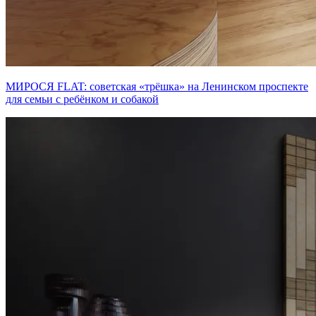
МИРОСЯ FLAT: советская «трёшка» на Ленинском проспекте
для семьи с ребёнком и собакой