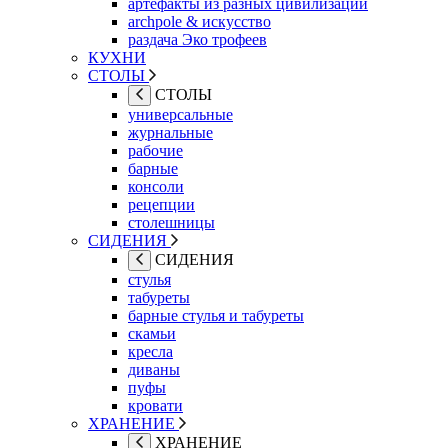
артефакты из разных цивилизаций
archpole & искусство
раздача Эко трофеев
КУХНИ
СТОЛЫ
СТОЛЫ
универсальные
журнальные
рабочие
барные
консоли
рецепции
столешницы
СИДЕНИЯ
СИДЕНИЯ
стулья
табуреты
барные стулья и табуреты
скамьи
кресла
диваны
пуфы
кровати
ХРАНЕНИЕ
ХРАНЕНИЕ