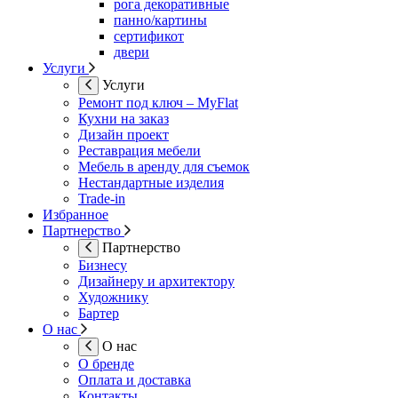
рога декоративные
панно/картины
сертификот
двери
Услуги
Услуги
Ремонт под ключ – MyFlat
Кухни на заказ
Дизайн проект
Реставрация мебели
Мебель в аренду для съемок
Нестандартные изделия
Trade-in
Избранное
Партнерство
Партнерство
Бизнесу
Дизайнеру и архитектору
Художнику
Бартер
О нас
О нас
О бренде
Оплата и доставка
Контакты