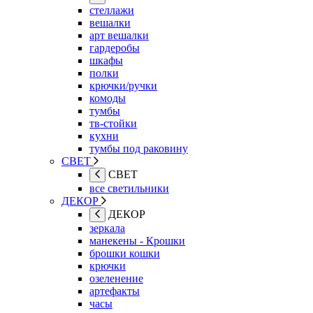
стеллажи
вешалки
арт вешалки
гардеробы
шкафы
полки
крючки/ручки
комоды
тумбы
тв-стойки
кухни
тумбы под раковину
СВЕТ
СВЕТ
все светильники
ДЕКОР
ДЕКОР
зеркала
манекены - Крошки
брошки кошки
крючки
озеленение
артефакты
часы