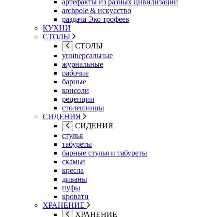
артефакты из разных цивилизаций
archpole & искусство
раздача Эко трофеев
КУХНИ
СТОЛЫ
СТОЛЫ
универсальные
журнальные
рабочие
барные
консоли
рецепции
столешницы
СИДЕНИЯ
СИДЕНИЯ
стулья
табуреты
барные стулья и табуреты
скамьи
кресла
диваны
пуфы
кровати
ХРАНЕНИЕ
ХРАНЕНИЕ