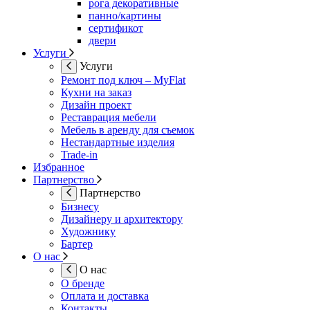
рога декоративные
панно/картины
сертификот
двери
Услуги
Услуги
Ремонт под ключ – MyFlat
Кухни на заказ
Дизайн проект
Реставрация мебели
Мебель в аренду для съемок
Нестандартные изделия
Trade-in
Избранное
Партнерство
Партнерство
Бизнесу
Дизайнеру и архитектору
Художнику
Бартер
О нас
О нас
О бренде
Оплата и доставка
Контакты