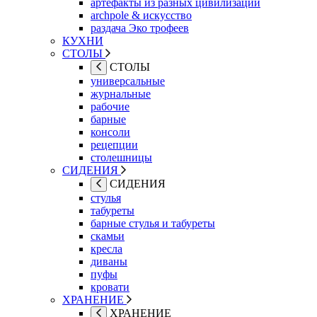
артефакты из разных цивилизаций
archpole & искусство
раздача Эко трофеев
КУХНИ
СТОЛЫ
СТОЛЫ
универсальные
журнальные
рабочие
барные
консоли
рецепции
столешницы
СИДЕНИЯ
СИДЕНИЯ
стулья
табуреты
барные стулья и табуреты
скамьи
кресла
диваны
пуфы
кровати
ХРАНЕНИЕ
ХРАНЕНИЕ