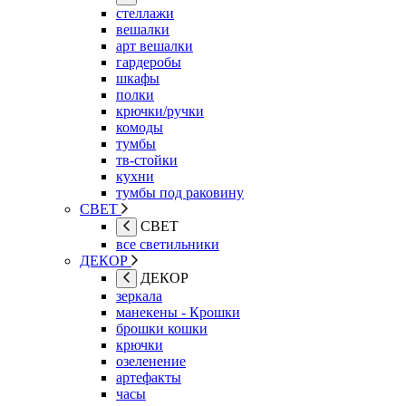
стеллажи
вешалки
арт вешалки
гардеробы
шкафы
полки
крючки/ручки
комоды
тумбы
тв-стойки
кухни
тумбы под раковину
СВЕТ
СВЕТ
все светильники
ДЕКОР
ДЕКОР
зеркала
манекены - Крошки
брошки кошки
крючки
озеленение
артефакты
часы