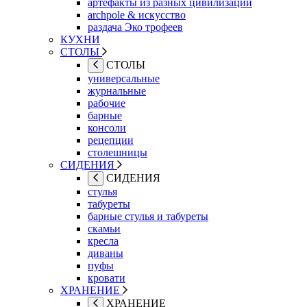
артефакты из разных цивилизаций
archpole & искусство
раздача Эко трофеев
КУХНИ
СТОЛЫ
СТОЛЫ
универсальные
журнальные
рабочие
барные
консоли
рецепции
столешницы
СИДЕНИЯ
СИДЕНИЯ
стулья
табуреты
барные стулья и табуреты
скамьи
кресла
диваны
пуфы
кровати
ХРАНЕНИЕ
ХРАНЕНИЕ