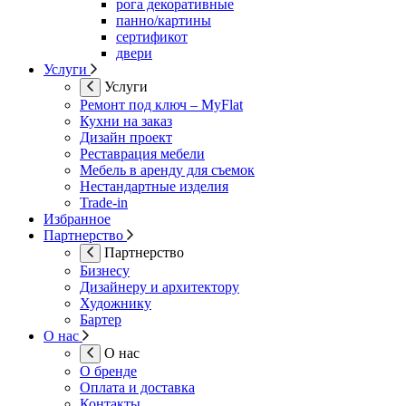
рога декоративные
панно/картины
сертификот
двери
Услуги
Услуги
Ремонт под ключ – MyFlat
Кухни на заказ
Дизайн проект
Реставрация мебели
Мебель в аренду для съемок
Нестандартные изделия
Trade-in
Избранное
Партнерство
Партнерство
Бизнесу
Дизайнеру и архитектору
Художнику
Бартер
О нас
О нас
О бренде
Оплата и доставка
Контакты