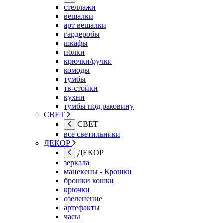
стеллажи
вешалки
арт вешалки
гардеробы
шкафы
полки
крючки/ручки
комоды
тумбы
тв-стойки
кухни
тумбы под раковину
СВЕТ
СВЕТ
все светильники
ДЕКОР
ДЕКОР
зеркала
манекены - Крошки
брошки кошки
крючки
озеленение
артефакты
часы