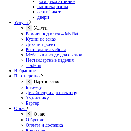
рога декоративные
панно/картины
сертификот
двери
Услуги
Услуги
Ремонт под ключ – MyFlat
Кухни на заказ
Дизайн проект
Реставрация мебели
Мебель в аренду для съемок
Нестандартные изделия
Trade-in
Избранное
Партнерство
Партнерство
Бизнесу
Дизайнеру и архитектору
Художнику
Бартер
О нас
О нас
О бренде
Оплата и доставка
Контакты