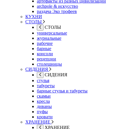
артефакты из разных цивилизаций
archpole & искусство
раздача Эко трофеев
КУХНИ
СТОЛЫ
СТОЛЫ
универсальные
журнальные
рабочие
барные
консоли
рецепции
столешницы
СИДЕНИЯ
СИДЕНИЯ
стулья
табуреты
барные стулья и табуреты
скамьи
кресла
диваны
пуфы
кровати
ХРАНЕНИЕ
ХРАНЕНИЕ