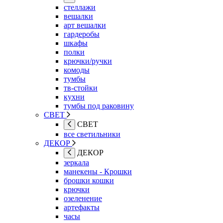
стеллажи
вешалки
арт вешалки
гардеробы
шкафы
полки
крючки/ручки
комоды
тумбы
тв-стойки
кухни
тумбы под раковину
СВЕТ
СВЕТ
все светильники
ДЕКОР
ДЕКОР
зеркала
манекены - Крошки
брошки кошки
крючки
озеленение
артефакты
часы