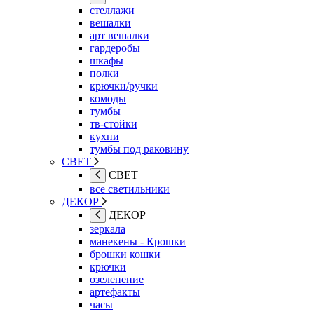
стеллажи
вешалки
арт вешалки
гардеробы
шкафы
полки
крючки/ручки
комоды
тумбы
тв-стойки
кухни
тумбы под раковину
СВЕТ
СВЕТ
все светильники
ДЕКОР
ДЕКОР
зеркала
манекены - Крошки
брошки кошки
крючки
озеленение
артефакты
часы