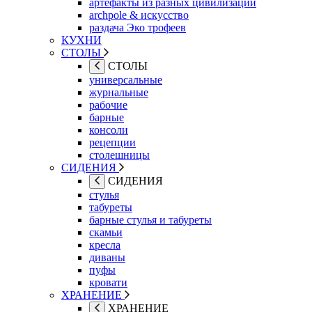
артефакты из разных цивилизаций
archpole & искусство
раздача Эко трофеев
КУХНИ
СТОЛЫ
СТОЛЫ
универсальные
журнальные
рабочие
барные
консоли
рецепции
столешницы
СИДЕНИЯ
СИДЕНИЯ
стулья
табуреты
барные стулья и табуреты
скамьи
кресла
диваны
пуфы
кровати
ХРАНЕНИЕ
ХРАНЕНИЕ