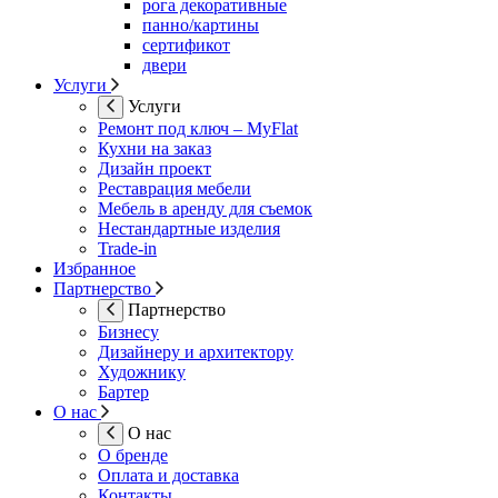
рога декоративные
панно/картины
сертификот
двери
Услуги
Услуги
Ремонт под ключ – MyFlat
Кухни на заказ
Дизайн проект
Реставрация мебели
Мебель в аренду для съемок
Нестандартные изделия
Trade-in
Избранное
Партнерство
Партнерство
Бизнесу
Дизайнеру и архитектору
Художнику
Бартер
О нас
О нас
О бренде
Оплата и доставка
Контакты