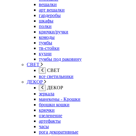
вешалки
арт вешалки
гардеробы
шкафы
полки
крючки/ручки
комоды
тумбы
тв-стойки
кухни
тумбы под раковину
СВЕТ
СВЕТ
все светильники
ДЕКОР
ДЕКОР
зеркала
манекены - Крошки
брошки кошки
крючки
озеленение
артефакты
часы
рога декоративные