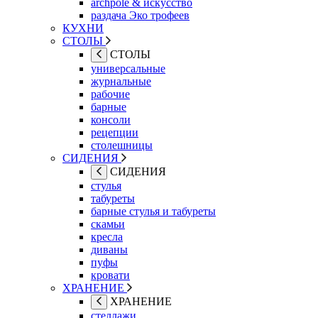
archpole & искусство
раздача Эко трофеев
КУХНИ
СТОЛЫ
СТОЛЫ
универсальные
журнальные
рабочие
барные
консоли
рецепции
столешницы
СИДЕНИЯ
СИДЕНИЯ
стулья
табуреты
барные стулья и табуреты
скамьи
кресла
диваны
пуфы
кровати
ХРАНЕНИЕ
ХРАНЕНИЕ
стеллажи