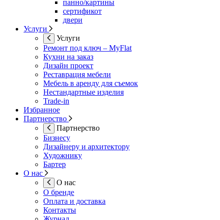
панно/картины
сертификот
двери
Услуги
Услуги
Ремонт под ключ – MyFlat
Кухни на заказ
Дизайн проект
Реставрация мебели
Мебель в аренду для съемок
Нестандартные изделия
Trade-in
Избранное
Партнерство
Партнерство
Бизнесу
Дизайнеру и архитектору
Художнику
Бартер
О нас
О нас
О бренде
Оплата и доставка
Контакты
Журнал