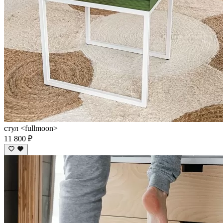
стул <fullmoon>
11 800 ₽