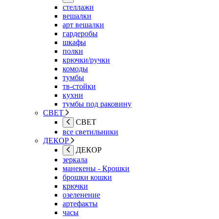
стеллажи
вешалки
арт вешалки
гардеробы
шкафы
полки
крючки/ручки
комоды
тумбы
тв-стойки
кухни
тумбы под раковину
СВЕТ
СВЕТ
все светильники
ДЕКОР
ДЕКОР
зеркала
манекены - Крошки
брошки кошки
крючки
озеленение
артефакты
часы