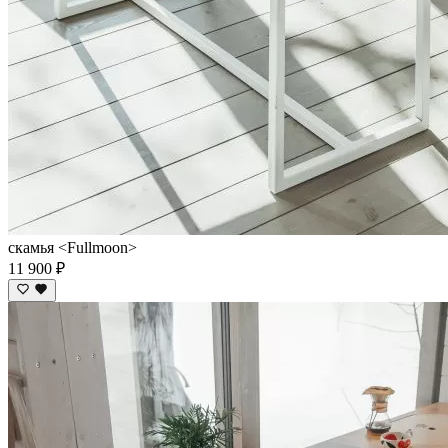
скамья <Fullmoon>
11 900 ₽