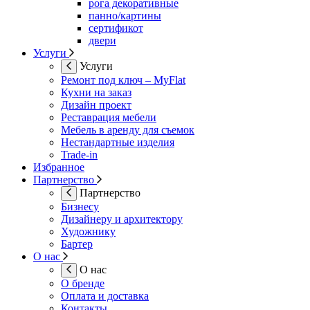
рога декоративные
панно/картины
сертификот
двери
Услуги
Услуги
Ремонт под ключ – MyFlat
Кухни на заказ
Дизайн проект
Реставрация мебели
Мебель в аренду для съемок
Нестандартные изделия
Trade-in
Избранное
Партнерство
Партнерство
Бизнесу
Дизайнеру и архитектору
Художнику
Бартер
О нас
О нас
О бренде
Оплата и доставка
Контакты