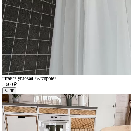
штанга угловая <Archpole>
5 600 ₽