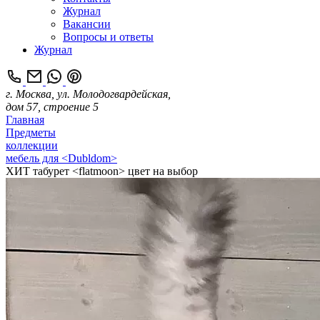
Журнал
Вакансии
Вопросы и ответы
Журнал
г. Москва, ул. Молодогвардейская,
дом 57, строение 5
Главная
Предметы
коллекции
мебель для <Dubldom>
ХИТ табурет <flatmoon> цвет на выбор