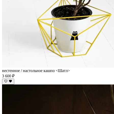
нестенное / настольное кашпо <Шатл>
3 600 ₽