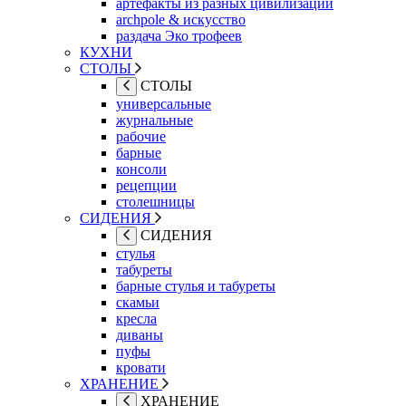
артефакты из разных цивилизаций
archpole & искусство
раздача Эко трофеев
КУХНИ
СТОЛЫ
СТОЛЫ
универсальные
журнальные
рабочие
барные
консоли
рецепции
столешницы
СИДЕНИЯ
СИДЕНИЯ
стулья
табуреты
барные стулья и табуреты
скамьи
кресла
диваны
пуфы
кровати
ХРАНЕНИЕ
ХРАНЕНИЕ