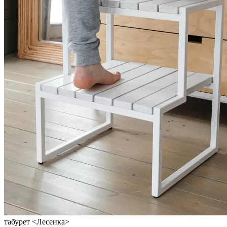
табурет <Лесенка>