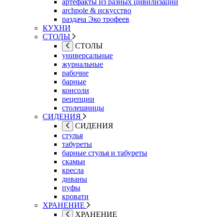
артефакты из разных цивилизаций
archpole & искусство
раздача Эко трофеев
КУХНИ
СТОЛЫ
СТОЛЫ
универсальные
журнальные
рабочие
барные
консоли
рецепции
столешницы
СИДЕНИЯ
СИДЕНИЯ
стулья
табуреты
барные стулья и табуреты
скамьи
кресла
диваны
пуфы
кровати
ХРАНЕНИЕ
ХРАНЕНИЕ