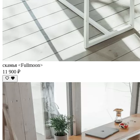
скамья <Fullmoon>
11 900 ₽