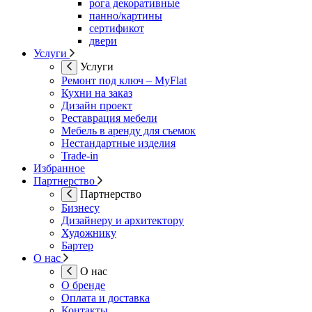
рога декоративные
панно/картины
сертификот
двери
Услуги
Услуги
Ремонт под ключ – MyFlat
Кухни на заказ
Дизайн проект
Реставрация мебели
Мебель в аренду для съемок
Нестандартные изделия
Trade-in
Избранное
Партнерство
Партнерство
Бизнесу
Дизайнеру и архитектору
Художнику
Бартер
О нас
О нас
О бренде
Оплата и доставка
Контакты