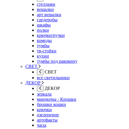
стеллажи
вешалки
арт вешалки
гардеробы
шкафы
полки
крючки/ручки
комоды
тумбы
тв-стойки
кухни
тумбы под раковину
СВЕТ
СВЕТ
все светильники
ДЕКОР
ДЕКОР
зеркала
манекены - Крошки
брошки кошки
крючки
озеленение
артефакты
часы