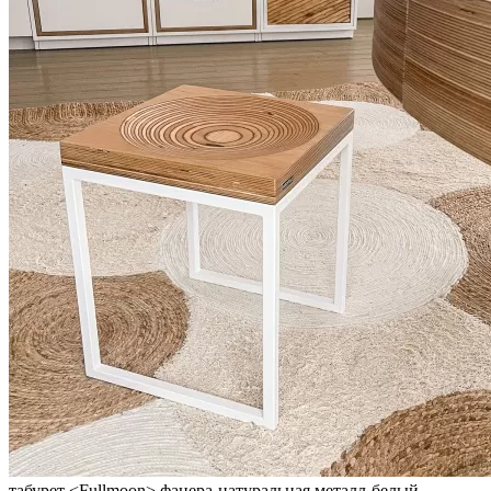
табурет <Fullmoon> фанера-натуральная металл-белый