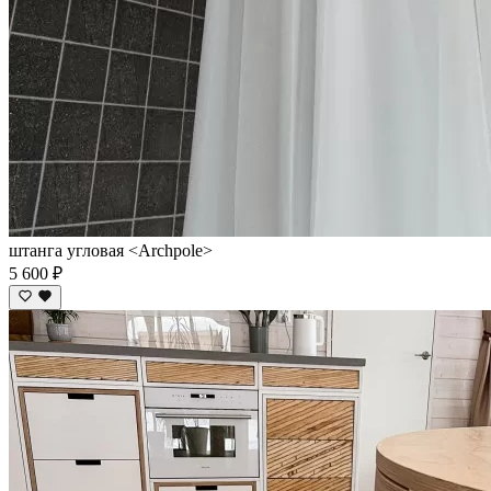
штанга угловая <Archpole>
5 600 ₽