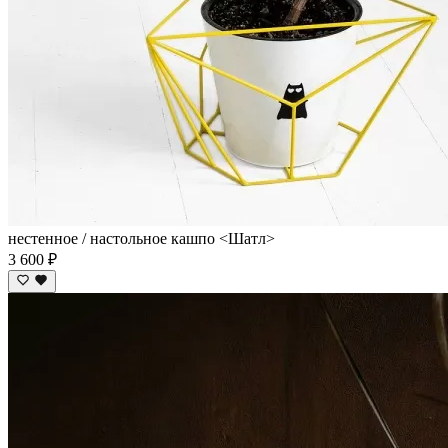
нестенное / настольное кашпо <Шатл>
3 600 ₽