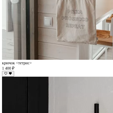
крючок <тетрис>
1 400 ₽