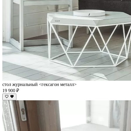
стол журнальный <гексагон металл>
19 900 ₽