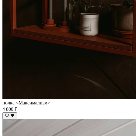
полка <Максимализм>
4 800 ₽