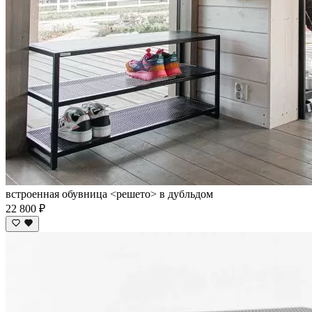
встроенная обувница <решето> в дубльдом
22 800 ₽