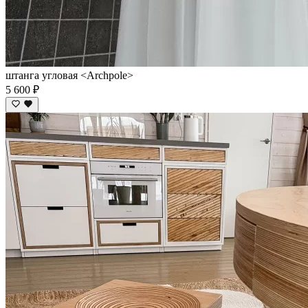
штанга угловая <Archpole>
5 600 ₽