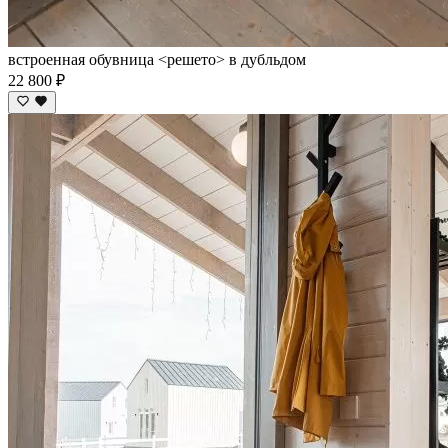
встроенная обувница <решето> в дубльдом
22 800 ₽