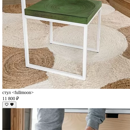
стул <fullmoon>
11 800 ₽