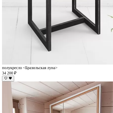
полукресло <Бразильская луна>
34 200 ₽