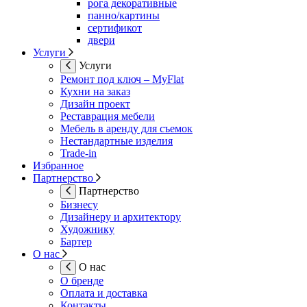
рога декоративные
панно/картины
сертификот
двери
Услуги
Услуги
Ремонт под ключ – MyFlat
Кухни на заказ
Дизайн проект
Реставрация мебели
Мебель в аренду для съемок
Нестандартные изделия
Trade-in
Избранное
Партнерство
Партнерство
Бизнесу
Дизайнеру и архитектору
Художнику
Бартер
О нас
О нас
О бренде
Оплата и доставка
Контакты