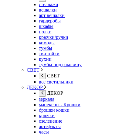
стеллажи
вешалки
арт вешалки
гардеробы
шкафы
полки
крючки/ручки
комоды
тумбы
тв-стойки
кухни
тумбы под раковину
СВЕТ
СВЕТ
все светильники
ДЕКОР
ДЕКОР
зеркала
манекены - Крошки
брошки кошки
крючки
озеленение
артефакты
часы