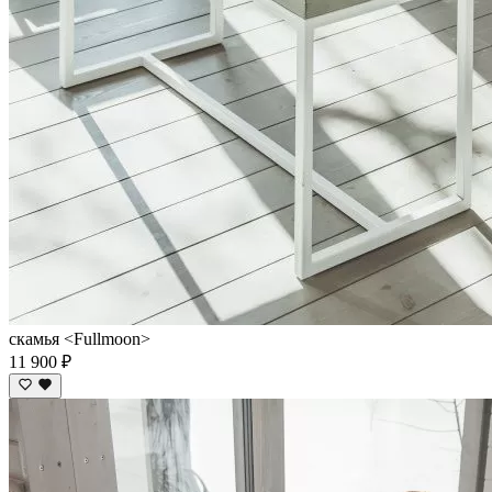
скамья <Fullmoon>
11 900 ₽