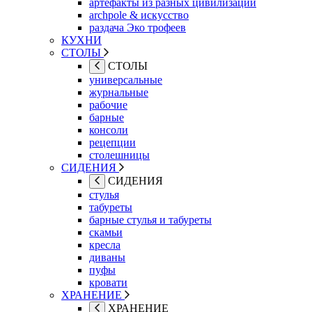
артефакты из разных цивилизаций
archpole & искусство
раздача Эко трофеев
КУХНИ
СТОЛЫ
СТОЛЫ
универсальные
журнальные
рабочие
барные
консоли
рецепции
столешницы
СИДЕНИЯ
СИДЕНИЯ
стулья
табуреты
барные стулья и табуреты
скамьи
кресла
диваны
пуфы
кровати
ХРАНЕНИЕ
ХРАНЕНИЕ