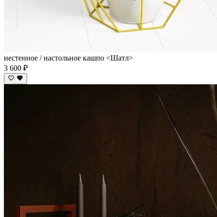
нестенное / настольное кашпо <Шатл>
3 600 ₽