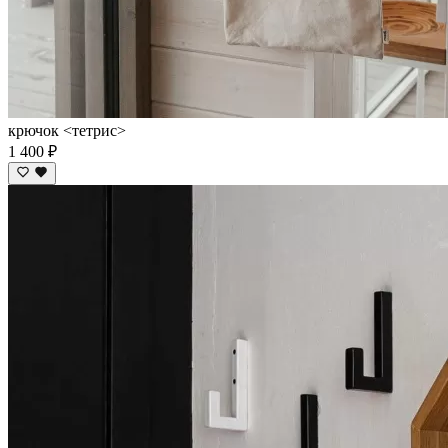
крючок <тетрис>
1 400 ₽