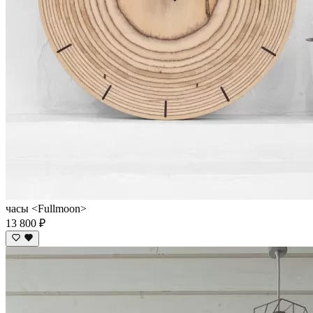
часы <Fullmoon>
13 800 ₽