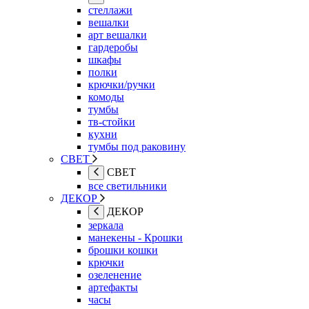
стеллажи
вешалки
арт вешалки
гардеробы
шкафы
полки
крючки/ручки
комоды
тумбы
тв-стойки
кухни
тумбы под раковину
СВЕТ
СВЕТ
все светильники
ДЕКОР
ДЕКОР
зеркала
манекены - Крошки
брошки кошки
крючки
озеленение
артефакты
часы