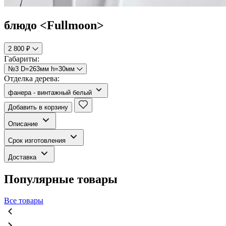
блюдо <Fullmoon>
2 800 ₽
Габариты:
№3 D=263мм h=30мм
Отделка дерева:
фанера - винтажный белый
Добавить в корзину
Описание
Срок изготовления
Доставка
Популярные товары
Все товары