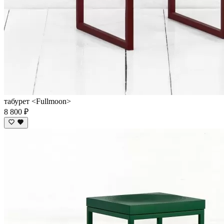
табурет <Fullmoon>
8 800 ₽