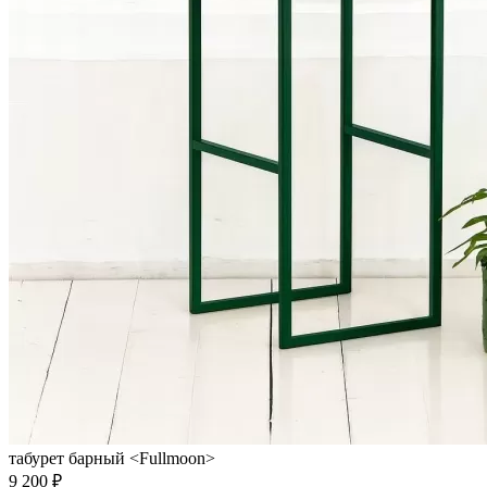
табурет барный <Fullmoon>
9 200 ₽