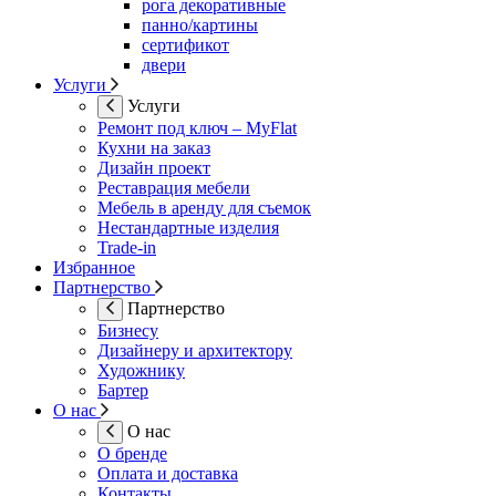
рога декоративные
панно/картины
сертификот
двери
Услуги
Услуги
Ремонт под ключ – MyFlat
Кухни на заказ
Дизайн проект
Реставрация мебели
Мебель в аренду для съемок
Нестандартные изделия
Trade-in
Избранное
Партнерство
Партнерство
Бизнесу
Дизайнеру и архитектору
Художнику
Бартер
О нас
О нас
О бренде
Оплата и доставка
Контакты