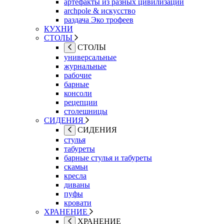
артефакты из разных цивилизаций
archpole & искусство
раздача Эко трофеев
КУХНИ
СТОЛЫ
СТОЛЫ
универсальные
журнальные
рабочие
барные
консоли
рецепции
столешницы
СИДЕНИЯ
СИДЕНИЯ
стулья
табуреты
барные стулья и табуреты
скамьи
кресла
диваны
пуфы
кровати
ХРАНЕНИЕ
ХРАНЕНИЕ