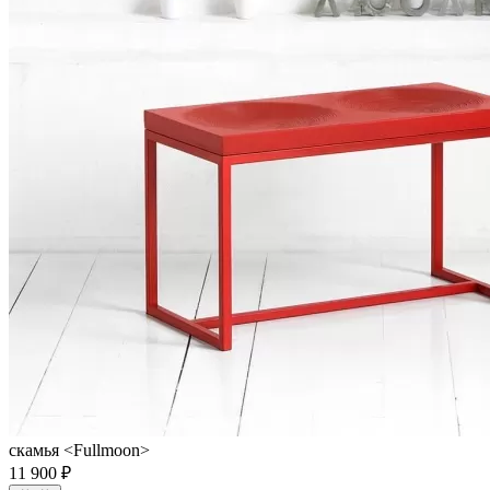
скамья <Fullmoon>
11 900 ₽