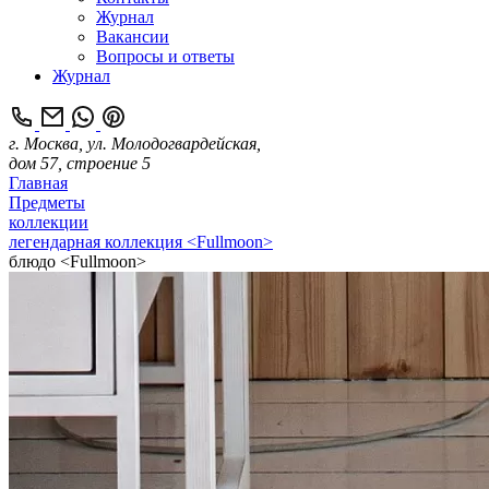
Журнал
Вакансии
Вопросы и ответы
Журнал
г. Москва, ул. Молодогвардейская,
дом 57, строение 5
Главная
Предметы
коллекции
легендарная коллекция <Fullmoon>
блюдо <Fullmoon>