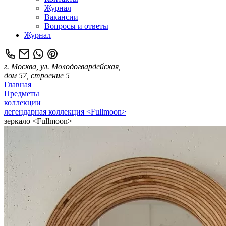
Журнал
Вакансии
Вопросы и ответы
Журнал
г. Москва, ул. Молодогвардейская,
дом 57, строение 5
Главная
Предметы
коллекции
легендарная коллекция <Fullmoon>
зеркало <Fullmoon>