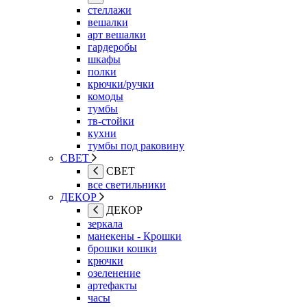
стеллажи
вешалки
арт вешалки
гардеробы
шкафы
полки
крючки/ручки
комоды
тумбы
тв-стойки
кухни
тумбы под раковину
СВЕТ
СВЕТ
все светильники
ДЕКОР
ДЕКОР
зеркала
манекены - Крошки
брошки кошки
крючки
озеленение
артефакты
часы