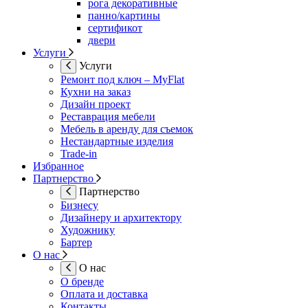
рога декоративные
панно/картины
сертификот
двери
Услуги
Услуги
Ремонт под ключ – MyFlat
Кухни на заказ
Дизайн проект
Реставрация мебели
Мебель в аренду для съемок
Нестандартные изделия
Trade-in
Избранное
Партнерство
Партнерство
Бизнесу
Дизайнеру и архитектору
Художнику
Бартер
О нас
О нас
О бренде
Оплата и доставка
Контакты