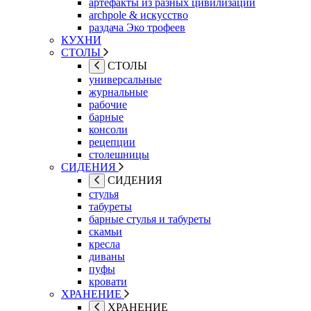
артефакты из разных цивилизаций
archpole & искусство
раздача Эко трофеев
КУХНИ
СТОЛЫ
СТОЛЫ
универсальные
журнальные
рабочие
барные
консоли
рецепции
столешницы
СИДЕНИЯ
СИДЕНИЯ
стулья
табуреты
барные стулья и табуреты
скамьи
кресла
диваны
пуфы
кровати
ХРАНЕНИЕ
ХРАНЕНИЕ