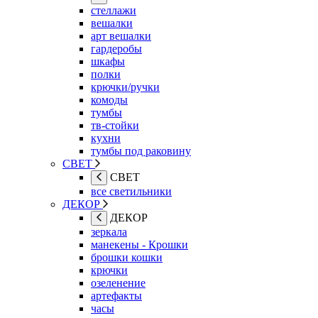
стеллажи
вешалки
арт вешалки
гардеробы
шкафы
полки
крючки/ручки
комоды
тумбы
тв-стойки
кухни
тумбы под раковину
СВЕТ
СВЕТ
все светильники
ДЕКОР
ДЕКОР
зеркала
манекены - Крошки
брошки кошки
крючки
озеленение
артефакты
часы