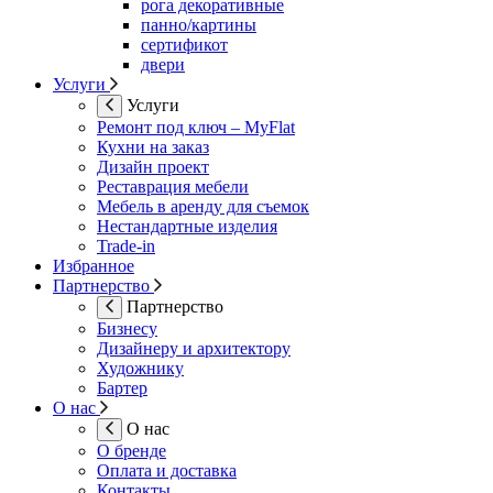
рога декоративные
панно/картины
сертификот
двери
Услуги
Услуги
Ремонт под ключ – MyFlat
Кухни на заказ
Дизайн проект
Реставрация мебели
Мебель в аренду для съемок
Нестандартные изделия
Trade-in
Избранное
Партнерство
Партнерство
Бизнесу
Дизайнеру и архитектору
Художнику
Бартер
О нас
О нас
О бренде
Оплата и доставка
Контакты