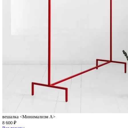
вешалка <Минимализм A>
8 600 ₽