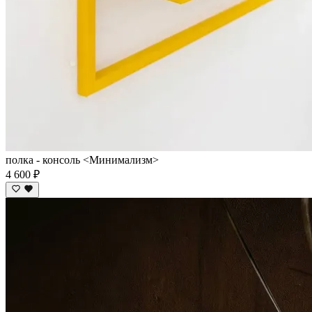
полка - консоль <Минимализм>
4 600 ₽