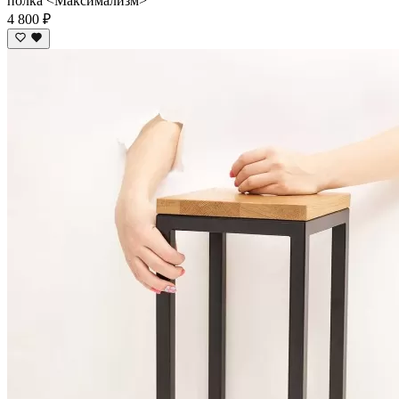
полка <Максимализм>
4 800 ₽