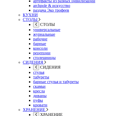
артефакты из разных цивилизаций
archpole & искусство
раздача Эко трофеев
КУХНИ
СТОЛЫ
СТОЛЫ
универсальные
журнальные
рабочие
барные
консоли
рецепции
столешницы
СИДЕНИЯ
СИДЕНИЯ
стулья
табуреты
барные стулья и табуреты
скамьи
кресла
диваны
пуфы
кровати
ХРАНЕНИЕ
ХРАНЕНИЕ