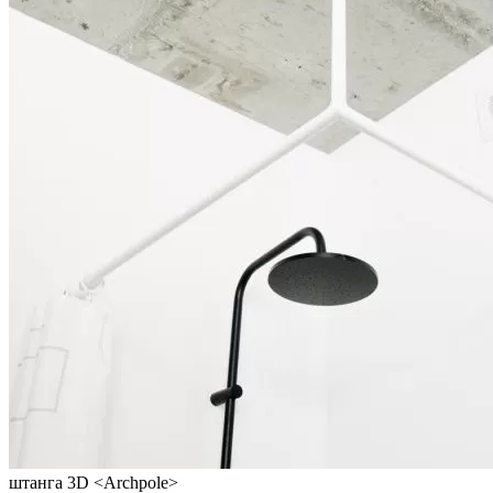
штанга 3D <Archpole>