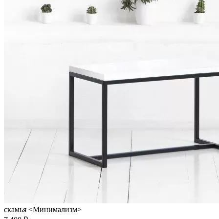
скамья <Минимализм>