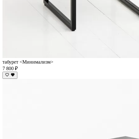
табурет <Минимализм>
7 800 ₽