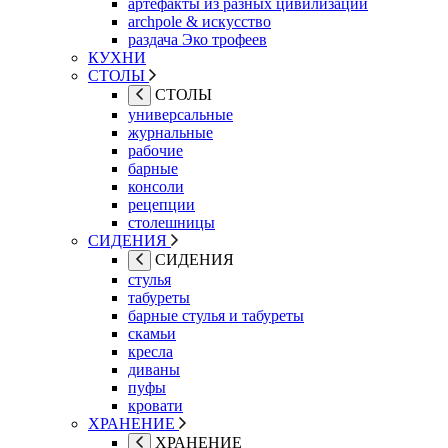
артефакты из разных цивилизаций
archpole & искусство
раздача Эко трофеев
КУХНИ
СТОЛЫ
СТОЛЫ
универсальные
журнальные
рабочие
барные
консоли
рецепции
столешницы
СИДЕНИЯ
СИДЕНИЯ
стулья
табуреты
барные стулья и табуреты
скамьи
кресла
диваны
пуфы
кровати
ХРАНЕНИЕ
ХРАНЕНИЕ