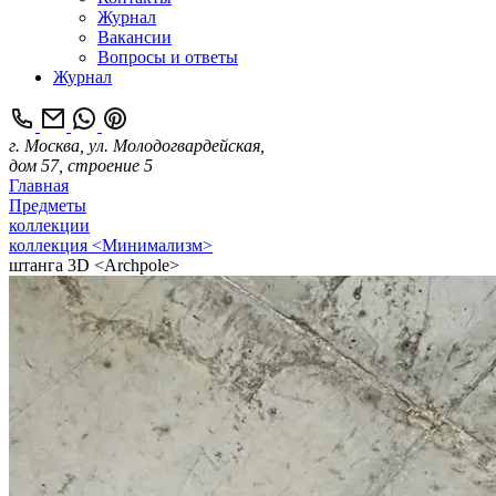
Журнал
Вакансии
Вопросы и ответы
Журнал
г. Москва, ул. Молодогвардейская,
дом 57, строение 5
Главная
Предметы
коллекции
коллекция <Минимализм>
штанга 3D <Archpole>