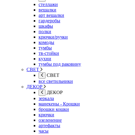
стеллажи
вешалки
арт вешалки
гардеробы
шкафы
полки
крючки/ручки
комоды
тумбы
тв-стойки
кухни
тумбы под раковину
СВЕТ
СВЕТ
все светильники
ДЕКОР
ДЕКОР
зеркала
манекены - Крошки
брошки кошки
крючки
озеленение
артефакты
часы