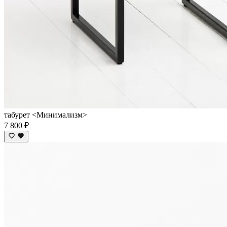
табурет <Минимализм>
7 800 ₽