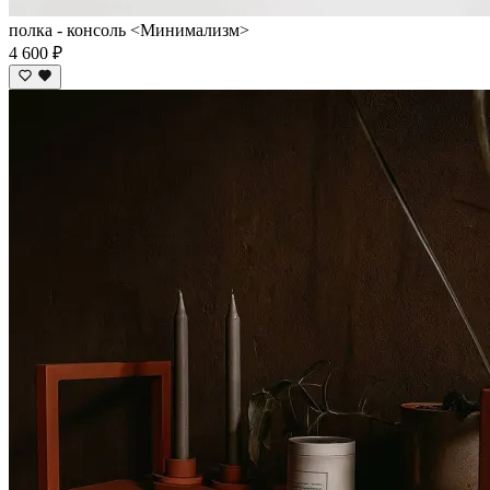
полка - консоль <Минимализм>
4 600 ₽