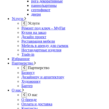
рога декоративные
панно/картины
сертификот
двери
Услуги
Услуги
Ремонт под ключ – MyFlat
Кухни на заказ
Дизайн проект
Реставрация мебели
Мебель в аренду для съемок
Нестандартные изделия
Trade-in
Избранное
Партнерство
Партнерство
Бизнесу
Дизайнеру и архитектору
Художнику
Бартер
О нас
О нас
О бренде
Оплата и доставка
Контакты