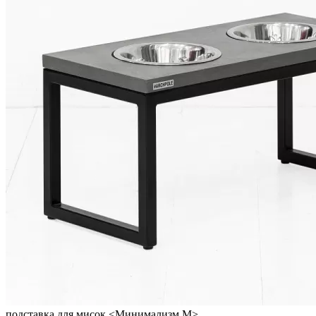
подставка для мисок <Минимализм M>