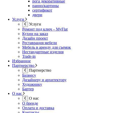
рога декоративные
панно/картины
сертификот
двери
Услуги
Услуги
Ремонт под ключ – MyFlat
Кухни на заказ
Дизайн проект
Реставрация мебели
Мебель в аренду для съемок
Нестандартные изделия
Trade-in
Избранное
Партнерство
Партнерство
Бизнесу
Дизайнеру и архитектору
Художнику
Бартер
О нас
О нас
О бренде
Оплата и доставка
Контакты