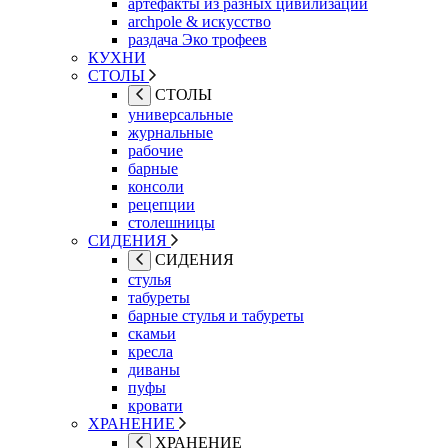
артефакты из разных цивилизаций
archpole & искусство
раздача Эко трофеев
КУХНИ
СТОЛЫ
СТОЛЫ
универсальные
журнальные
рабочие
барные
консоли
рецепции
столешницы
СИДЕНИЯ
СИДЕНИЯ
стулья
табуреты
барные стулья и табуреты
скамьи
кресла
диваны
пуфы
кровати
ХРАНЕНИЕ
ХРАНЕНИЕ