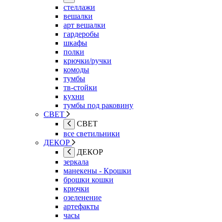
стеллажи
вешалки
арт вешалки
гардеробы
шкафы
полки
крючки/ручки
комоды
тумбы
тв-стойки
кухни
тумбы под раковину
СВЕТ
СВЕТ
все светильники
ДЕКОР
ДЕКОР
зеркала
манекены - Крошки
брошки кошки
крючки
озеленение
артефакты
часы