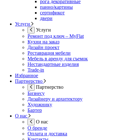
рога декоративные
панно/картины
сертификот
двери
Услуги
Услуги
Ремонт под ключ – MyFlat
Кухни на заказ
Дизайн проект
Реставрация мебели
Мебель в аренду для съемок
Нестандартные изделия
Trade-in
Избранное
Партнерство
Партнерство
Бизнесу
Дизайнеру и архитектору
Художнику
Бартер
О нас
О нас
О бренде
Оплата и доставка
Контакты