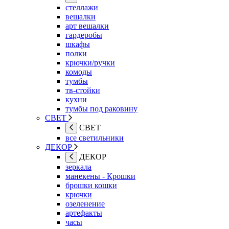
стеллажи
вешалки
арт вешалки
гардеробы
шкафы
полки
крючки/ручки
комоды
тумбы
тв-стойки
кухни
тумбы под раковину
СВЕТ
СВЕТ
все светильники
ДЕКОР
ДЕКОР
зеркала
манекены - Крошки
брошки кошки
крючки
озеленение
артефакты
часы