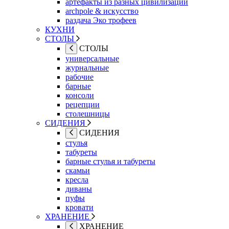
артефакты из разных цивилизаций
archpole & искусство
раздача Эко трофеев
КУХНИ
СТОЛЫ
СТОЛЫ
универсальные
журнальные
рабочие
барные
консоли
рецепции
столешницы
СИДЕНИЯ
СИДЕНИЯ
стулья
табуреты
барные стулья и табуреты
скамьи
кресла
диваны
пуфы
кровати
ХРАНЕНИЕ
ХРАНЕНИЕ