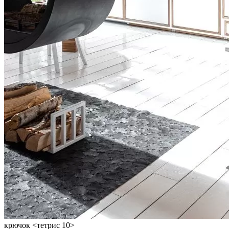
крючок <тетрис 10>