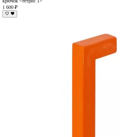
крючок <тетрис 1>
1 600 ₽