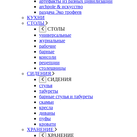
артефакты из разных цивилизаций
archpole & искусство
раздача Эко трофеев
КУХНИ
СТОЛЫ
СТОЛЫ
универсальные
журнальные
рабочие
барные
консоли
рецепции
столешницы
СИДЕНИЯ
СИДЕНИЯ
стулья
табуреты
барные стулья и табуреты
скамьи
кресла
диваны
пуфы
кровати
ХРАНЕНИЕ
ХРАНЕНИЕ