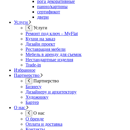
рога декоративные
панно/картины
сертификот
двери
Услуги
Услуги
Ремонт под ключ – MyFlat
Кухни на заказ
Дизайн проект
Реставрация мебели
Мебель в аренду для съемок
Нестандартные изделия
Trade-in
Избранное
Партнерство
Партнерство
Бизнесу
Дизайнеру и архитектору
Художнику
Бартер
О нас
О нас
О бренде
Оплата и доставка
Контакты