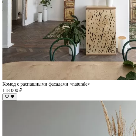
Комод c распашными фасадами <naturale>
118 000 ₽