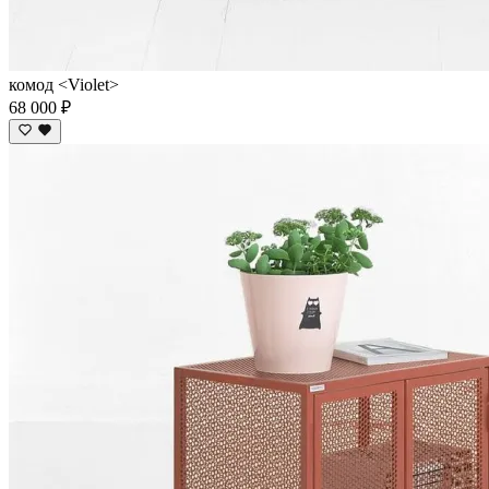
комод <Violet>
68 000 ₽