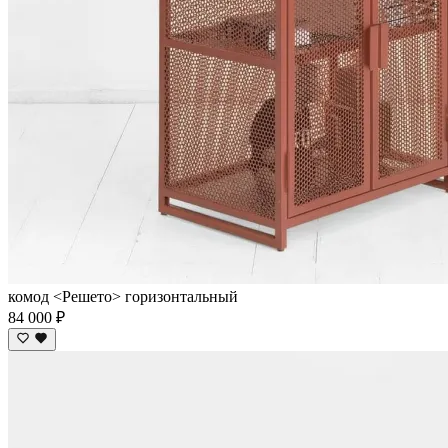
комод <Решето> горизонтальный
84 000 ₽