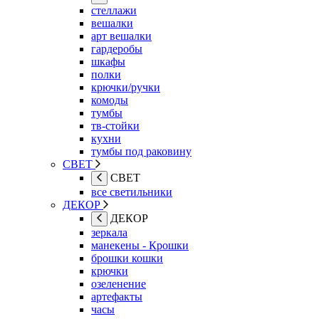
стеллажи
вешалки
арт вешалки
гардеробы
шкафы
полки
крючки/ручки
комоды
тумбы
тв-стойки
кухни
тумбы под раковину
СВЕТ
СВЕТ
все светильники
ДЕКОР
ДЕКОР
зеркала
манекены - Крошки
брошки кошки
крючки
озеленение
артефакты
часы