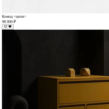
Комод <цепи>
98 000 ₽