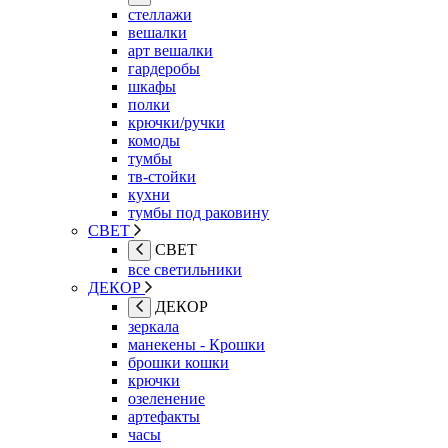
стеллажи
вешалки
арт вешалки
гардеробы
шкафы
полки
крючки/ручки
комоды
тумбы
тв-стойки
кухни
тумбы под раковину
СВЕТ
СВЕТ
все светильники
ДЕКОР
ДЕКОР
зеркала
манекены - Крошки
брошки кошки
крючки
озеленение
артефакты
часы