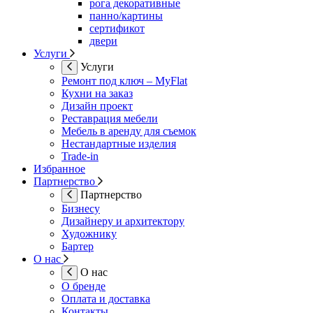
рога декоративные
панно/картины
сертификот
двери
Услуги
Услуги
Ремонт под ключ – MyFlat
Кухни на заказ
Дизайн проект
Реставрация мебели
Мебель в аренду для съемок
Нестандартные изделия
Trade-in
Избранное
Партнерство
Партнерство
Бизнесу
Дизайнеру и архитектору
Художнику
Бартер
О нас
О нас
О бренде
Оплата и доставка
Контакты