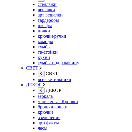
стеллажи
вешалки
арт вешалки
гардеробы
шкафы
полки
крючки/ручки
комоды
тумбы
тв-стойки
кухни
тумбы под раковину
СВЕТ
СВЕТ
все светильники
ДЕКОР
ДЕКОР
зеркала
манекены - Крошки
брошки кошки
крючки
озеленение
артефакты
часы