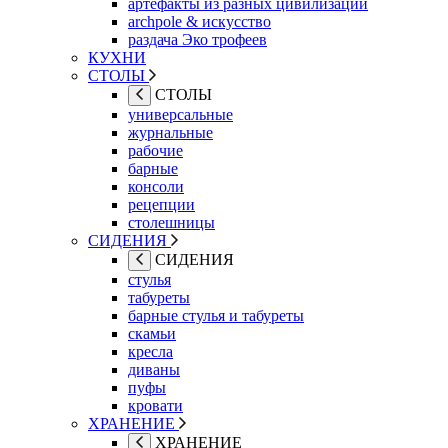
артефакты из разных цивилизаций
archpole & искусство
раздача Эко трофеев
КУХНИ
СТОЛЫ
СТОЛЫ
универсальные
журнальные
рабочие
барные
консоли
рецепции
столешницы
СИДЕНИЯ
СИДЕНИЯ
стулья
табуреты
барные стулья и табуреты
скамьи
кресла
диваны
пуфы
кровати
ХРАНЕНИЕ
ХРАНЕНИЕ