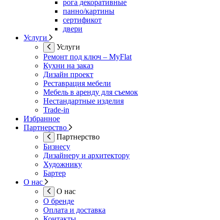
рога декоративные
панно/картины
сертификот
двери
Услуги
Услуги
Ремонт под ключ – MyFlat
Кухни на заказ
Дизайн проект
Реставрация мебели
Мебель в аренду для съемок
Нестандартные изделия
Trade-in
Избранное
Партнерство
Партнерство
Бизнесу
Дизайнеру и архитектору
Художнику
Бартер
О нас
О нас
О бренде
Оплата и доставка
Контакты