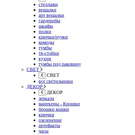
стеллажи
вешалки
арт вешалки
гардеробы
шкафы
полки
крючки/ручки
комоды
тумбы
тв-стойки
кухни
тумбы под раковину
СВЕТ
СВЕТ
все светильники
ДЕКОР
ДЕКОР
зеркала
манекены - Крошки
брошки кошки
крючки
озеленение
артефакты
часы