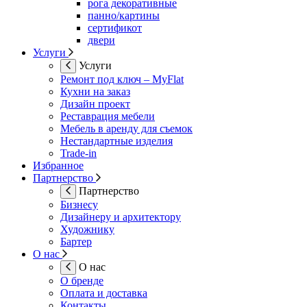
рога декоративные
панно/картины
сертификот
двери
Услуги
Услуги
Ремонт под ключ – MyFlat
Кухни на заказ
Дизайн проект
Реставрация мебели
Мебель в аренду для съемок
Нестандартные изделия
Trade-in
Избранное
Партнерство
Партнерство
Бизнесу
Дизайнеру и архитектору
Художнику
Бартер
О нас
О нас
О бренде
Оплата и доставка
Контакты