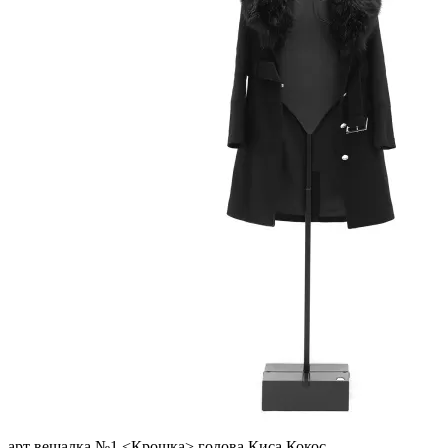
арт вешалка №1 <Крошка> голова Киса Кокос