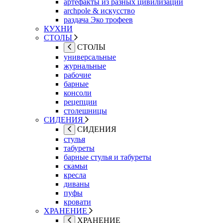
артефакты из разных цивилизаций
archpole & искусство
раздача Эко трофеев
КУХНИ
СТОЛЫ
СТОЛЫ
универсальные
журнальные
рабочие
барные
консоли
рецепции
столешницы
СИДЕНИЯ
СИДЕНИЯ
стулья
табуреты
барные стулья и табуреты
скамьи
кресла
диваны
пуфы
кровати
ХРАНЕНИЕ
ХРАНЕНИЕ