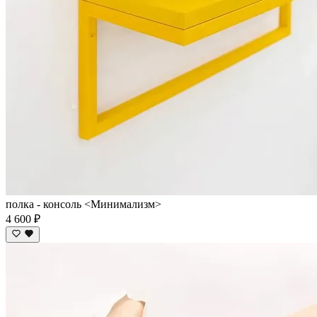
полка - консоль <Минимализм>
4 600 ₽