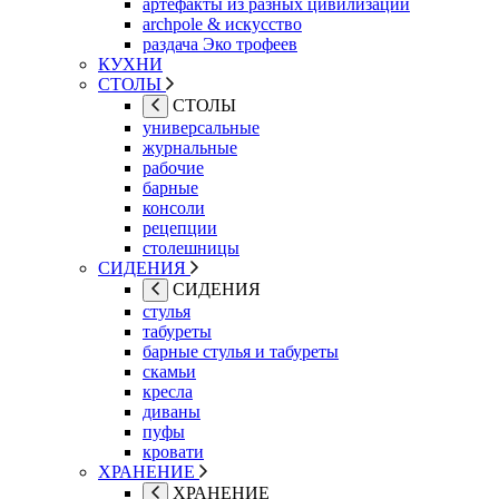
артефакты из разных цивилизаций
archpole & искусство
раздача Эко трофеев
КУХНИ
СТОЛЫ
СТОЛЫ
универсальные
журнальные
рабочие
барные
консоли
рецепции
столешницы
СИДЕНИЯ
СИДЕНИЯ
стулья
табуреты
барные стулья и табуреты
скамьи
кресла
диваны
пуфы
кровати
ХРАНЕНИЕ
ХРАНЕНИЕ