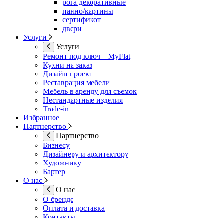
рога декоративные
панно/картины
сертификот
двери
Услуги
Услуги
Ремонт под ключ – MyFlat
Кухни на заказ
Дизайн проект
Реставрация мебели
Мебель в аренду для съемок
Нестандартные изделия
Trade-in
Избранное
Партнерство
Партнерство
Бизнесу
Дизайнеру и архитектору
Художнику
Бартер
О нас
О нас
О бренде
Оплата и доставка
Контакты