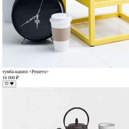
тумба-кашпо <Решето>
16 000 ₽