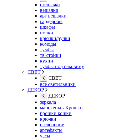
стеллажи
вешалки
арт вешалки
гардеробы
шкафы
полки
крючки/ручки
комоды
тумбы
тв-стойки
кухни
тумбы под раковину
СВЕТ
СВЕТ
все светильники
ДЕКОР
ДЕКОР
зеркала
манекены - Крошки
брошки кошки
крючки
озеленение
артефакты
часы