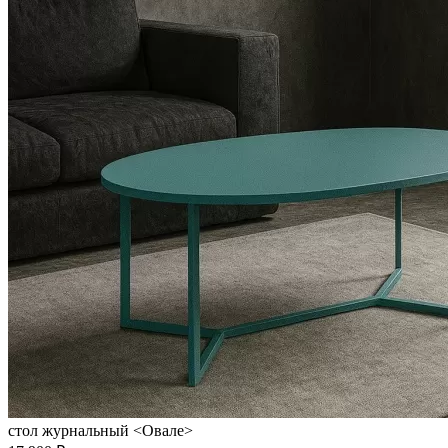
стол журнальный <Овале>