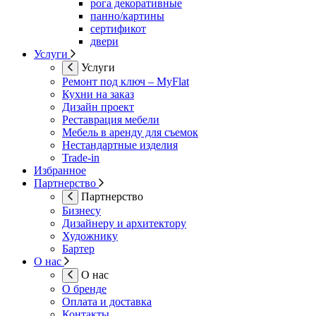
рога декоративные
панно/картины
сертификот
двери
Услуги
Услуги
Ремонт под ключ – MyFlat
Кухни на заказ
Дизайн проект
Реставрация мебели
Мебель в аренду для съемок
Нестандартные изделия
Trade-in
Избранное
Партнерство
Партнерство
Бизнесу
Дизайнеру и архитектору
Художнику
Бартер
О нас
О нас
О бренде
Оплата и доставка
Контакты