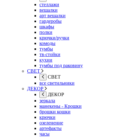
стеллажи
вешалки
арт вешалки
гардеробы
шкафы
полки
крючки/ручки
комоды
тумбы
тв-стойки
кухни
тумбы под раковину
СВЕТ
СВЕТ
все светильники
ДЕКОР
ДЕКОР
зеркала
манекены - Крошки
брошки кошки
крючки
озеленение
артефакты
часы