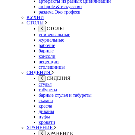
артефакты из разных цивилизаций
archpole & искусство
раздача Эко трофеев
КУХНИ
СТОЛЫ
СТОЛЫ
универсальные
журнальные
рабочие
барные
консоли
рецепции
столешницы
СИДЕНИЯ
СИДЕНИЯ
стулья
табуреты
барные стулья и табуреты
скамьи
кресла
диваны
пуфы
кровати
ХРАНЕНИЕ
ХРАНЕНИЕ