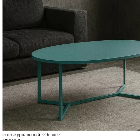
стол журнальный <Овале>