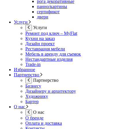
рога декоративные
панно/картины
сертификот
двери
Услуги
Услуги
Ремонт под ключ – MyFlat
Кухни на заказ
Дизайн проект
Реставрация мебели
Мебель в аренду для съемок
Нестандартные изделия
Trade-in
Избранное
Партнерство
Партнерство
Бизнесу
Дизайнеру и архитектору
Художнику
Бартер
О нас
О нас
О бренде
Оплата и доставка
Контакты