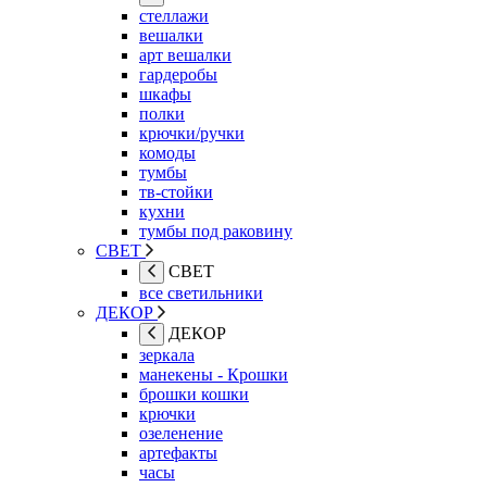
стеллажи
вешалки
арт вешалки
гардеробы
шкафы
полки
крючки/ручки
комоды
тумбы
тв-стойки
кухни
тумбы под раковину
СВЕТ
СВЕТ
все светильники
ДЕКОР
ДЕКОР
зеркала
манекены - Крошки
брошки кошки
крючки
озеленение
артефакты
часы