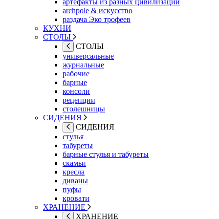
артефакты из разных цивилизаций
archpole & искусство
раздача Эко трофеев
КУХНИ
СТОЛЫ
СТОЛЫ
универсальные
журнальные
рабочие
барные
консоли
рецепции
столешницы
СИДЕНИЯ
СИДЕНИЯ
стулья
табуреты
барные стулья и табуреты
скамьи
кресла
диваны
пуфы
кровати
ХРАНЕНИЕ
ХРАНЕНИЕ