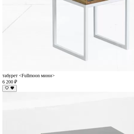
табурет <Fullmoon мини>
6 200 ₽