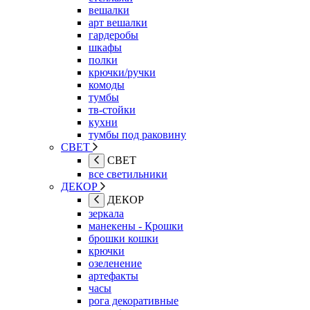
вешалки
арт вешалки
гардеробы
шкафы
полки
крючки/ручки
комоды
тумбы
тв-стойки
кухни
тумбы под раковину
СВЕТ
СВЕТ
все светильники
ДЕКОР
ДЕКОР
зеркала
манекены - Крошки
брошки кошки
крючки
озеленение
артефакты
часы
рога декоративные