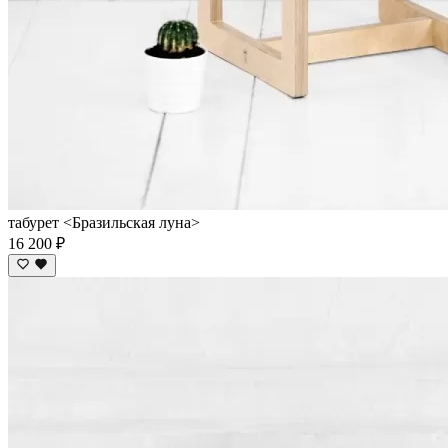
табурет <Бразильская луна>
16 200 ₽