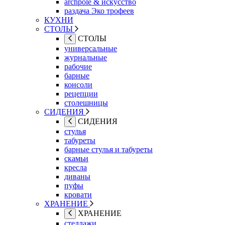
archpole & искусство
раздача Эко трофеев
КУХНИ
СТОЛЫ
СТОЛЫ
универсальные
журнальные
рабочие
барные
консоли
рецепции
столешницы
СИДЕНИЯ
СИДЕНИЯ
стулья
табуреты
барные стулья и табуреты
скамьи
кресла
диваны
пуфы
кровати
ХРАНЕНИЕ
ХРАНЕНИЕ
стеллажи