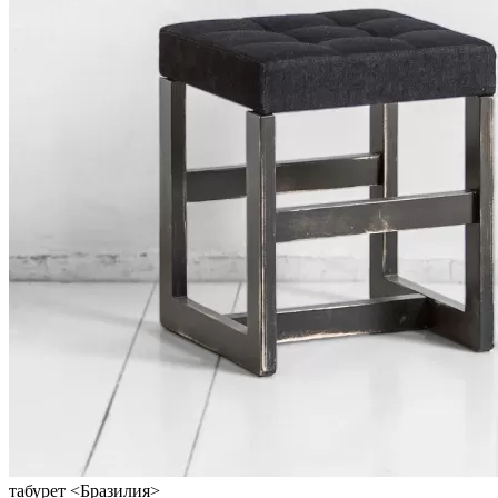
табурет <Бразилия>