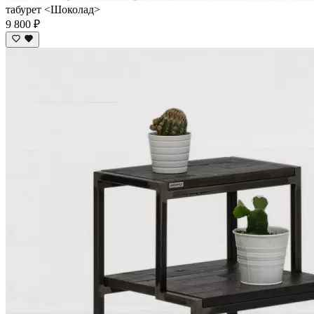
табурет <Шоколад>
9 800 ₽