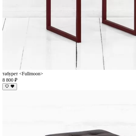
табурет <Fullmoon>
8 800 ₽