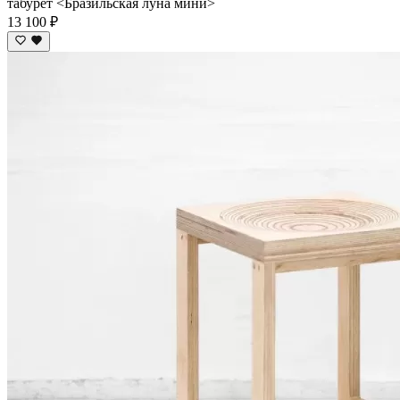
табурет <Бразильская луна мини>
13 100 ₽