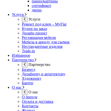
панно/картины
сертификот
двери
Услуги
Услуги
Ремонт под ключ – MyFlat
Кухни на заказ
Дизайн проект
Реставрация мебели
Мебель в аренду для съемок
Нестандартные изделия
Trade-in
Избранное
Партнерство
Партнерство
Бизнесу
Дизайнеру и архитектору
Художнику
Бартер
О нас
О нас
О бренде
Оплата и доставка
Контакты
Журнал