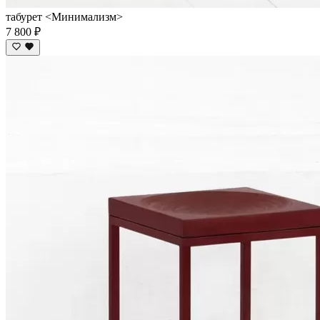
табурет <Минимализм>
7 800 ₽