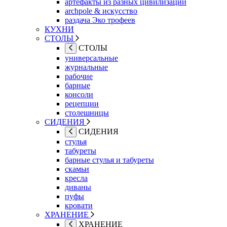
артефакты из разных цивилизаций
archpole & искусство
раздача Эко трофеев
КУХНИ
СТОЛЫ
СТОЛЫ
универсальные
журнальные
рабочие
барные
консоли
рецепции
столешницы
СИДЕНИЯ
СИДЕНИЯ
стулья
табуреты
барные стулья и табуреты
скамьи
кресла
диваны
пуфы
кровати
ХРАНЕНИЕ
ХРАНЕНИЕ