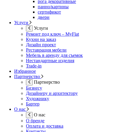
рога декоративные
панно/картины
сертификот
двери
Услуги
Услуги
Ремонт под ключ – MyFlat
Кухни на заказ
Дизайн проект
Реставрация мебели
Мебель в аренду для съемок
Нестандартные изделия
Trade-in
Избранное
Партнерство
Партнерство
Бизнесу
Дизайнеру и архитектору
Художнику
Бартер
О нас
О нас
О бренде
Оплата и доставка
Контакты