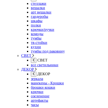
стеллажи
вешалки
арт вешалки
гардеробы
шкафы
полки
крючки/ручки
комоды
тумбы
тв-стойки
кухни
тумбы под раковину
СВЕТ
СВЕТ
все светильники
ДЕКОР
ДЕКОР
зеркала
манекены - Крошки
брошки кошки
крючки
озеленение
артефакты
часы