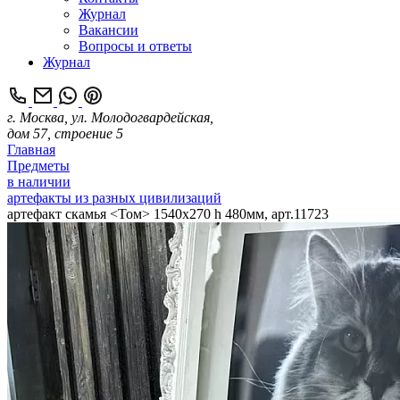
Журнал
Вакансии
Вопросы и ответы
Журнал
г. Москва, ул. Молодогвардейская,
дом 57, строение 5
Главная
Предметы
в наличии
артефакты из разных цивилизаций
артефакт скамья <Том> 1540х270 h 480мм, арт.11723