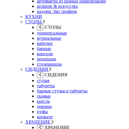
артефакты из разных цивилизаций
archpole & искусство
раздача Эко трофеев
КУХНИ
СТОЛЫ
СТОЛЫ
универсальные
журнальные
рабочие
барные
консоли
рецепции
столешницы
СИДЕНИЯ
СИДЕНИЯ
стулья
табуреты
барные стулья и табуреты
скамьи
кресла
диваны
пуфы
кровати
ХРАНЕНИЕ
ХРАНЕНИЕ