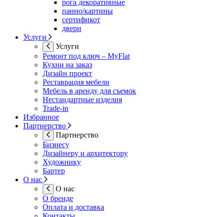
рога декоративные
панно/картины
сертификот
двери
Услуги
Услуги
Ремонт под ключ – MyFlat
Кухни на заказ
Дизайн проект
Реставрация мебели
Мебель в аренду для съемок
Нестандартные изделия
Trade-in
Избранное
Партнерство
Партнерство
Бизнесу
Дизайнеру и архитектору
Художнику
Бартер
О нас
О нас
О бренде
Оплата и доставка
Контакты