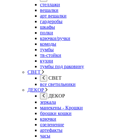
стеллажи
вешалки
арт вешалки
гардеробы
шкафы
полки
крючки/ручки
комоды
тумбы
тв-стойки
кухни
тумбы под раковину
СВЕТ
СВЕТ
все светильники
ДЕКОР
ДЕКОР
зеркала
манекены - Крошки
брошки кошки
крючки
озеленение
артефакты
часы