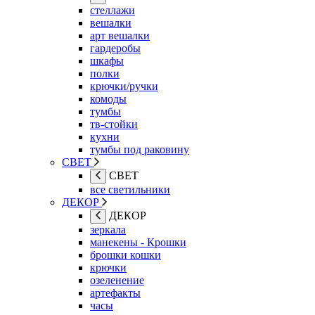
стеллажи
вешалки
арт вешалки
гардеробы
шкафы
полки
крючки/ручки
комоды
тумбы
тв-стойки
кухни
тумбы под раковину
СВЕТ
СВЕТ
все светильники
ДЕКОР
ДЕКОР
зеркала
манекены - Крошки
брошки кошки
крючки
озеленение
артефакты
часы