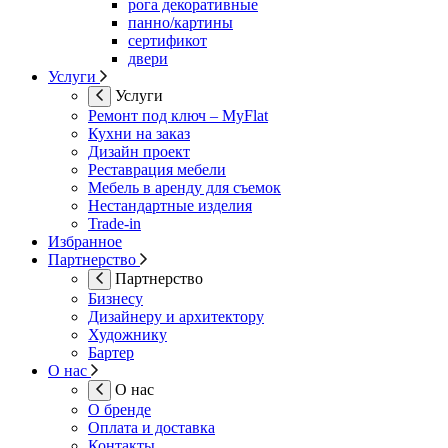
рога декоративные
панно/картины
сертификот
двери
Услуги
Услуги
Ремонт под ключ – MyFlat
Кухни на заказ
Дизайн проект
Реставрация мебели
Мебель в аренду для съемок
Нестандартные изделия
Trade-in
Избранное
Партнерство
Партнерство
Бизнесу
Дизайнеру и архитектору
Художнику
Бартер
О нас
О нас
О бренде
Оплата и доставка
Контакты