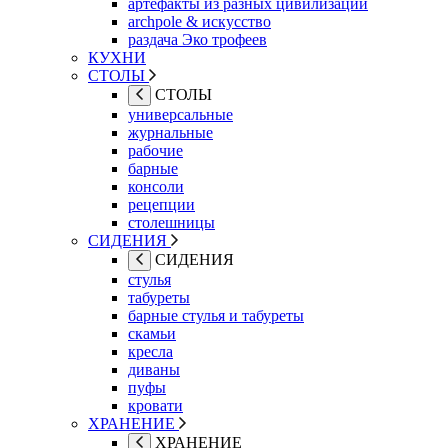
артефакты из разных цивилизаций
archpole & искусство
раздача Эко трофеев
КУХНИ
СТОЛЫ
СТОЛЫ
универсальные
журнальные
рабочие
барные
консоли
рецепции
столешницы
СИДЕНИЯ
СИДЕНИЯ
стулья
табуреты
барные стулья и табуреты
скамьи
кресла
диваны
пуфы
кровати
ХРАНЕНИЕ
ХРАНЕНИЕ