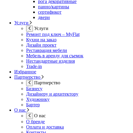
рога декоративные
панно/картины
сертификот
двери
Услуги
Услуги
Ремонт под ключ – MyFlat
Кухни на заказ
Дизайн проект
Реставрация мебели
Мебель в аренду для съемок
Нестандартные изделия
Trade-in
Избранное
Партнерство
Партнерство
Бизнесу
Дизайнеру и архитектору
Художнику
Бартер
О нас
О нас
О бренде
Оплата и доставка
Контакты