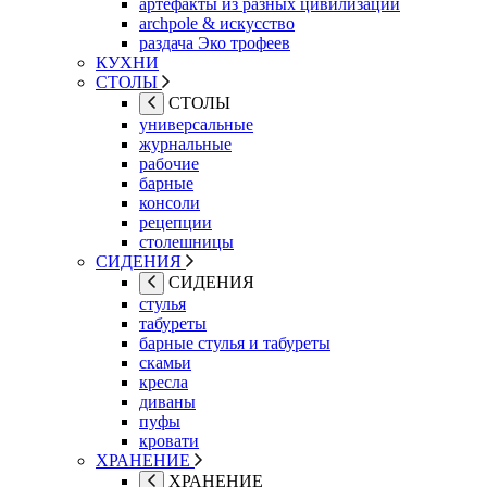
артефакты из разных цивилизаций
archpole & искусство
раздача Эко трофеев
КУХНИ
СТОЛЫ
СТОЛЫ
универсальные
журнальные
рабочие
барные
консоли
рецепции
столешницы
СИДЕНИЯ
СИДЕНИЯ
стулья
табуреты
барные стулья и табуреты
скамьи
кресла
диваны
пуфы
кровати
ХРАНЕНИЕ
ХРАНЕНИЕ