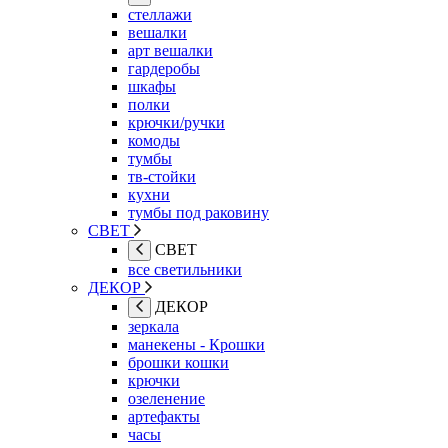
стеллажи
вешалки
арт вешалки
гардеробы
шкафы
полки
крючки/ручки
комоды
тумбы
тв-стойки
кухни
тумбы под раковину
СВЕТ
СВЕТ
все светильники
ДЕКОР
ДЕКОР
зеркала
манекены - Крошки
брошки кошки
крючки
озеленение
артефакты
часы