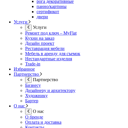
рога декоративные
панно/картины
сертификот
двери
Услуги
Услуги
Ремонт под ключ – MyFlat
Кухни на заказ
Дизайн проект
Реставрация мебели
Мебель в аренду для съемок
Нестандартные изделия
Trade-in
Избранное
Партнерство
Партнерство
Бизнесу
Дизайнеру и архитектору
Художнику
Бартер
О нас
О нас
О бренде
Оплата и доставка
Контакты