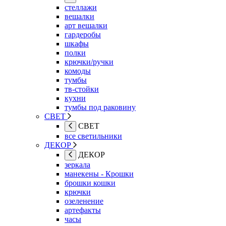
стеллажи
вешалки
арт вешалки
гардеробы
шкафы
полки
крючки/ручки
комоды
тумбы
тв-стойки
кухни
тумбы под раковину
СВЕТ
СВЕТ
все светильники
ДЕКОР
ДЕКОР
зеркала
манекены - Крошки
брошки кошки
крючки
озеленение
артефакты
часы