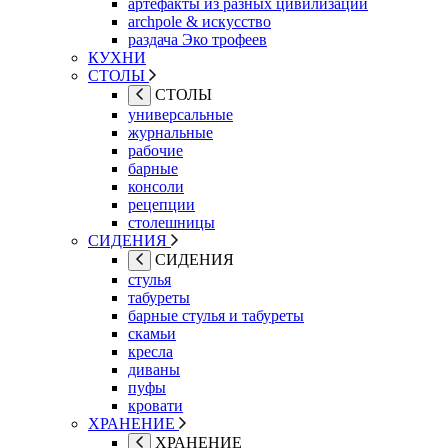
артефакты из разных цивилизаций
archpole & искусство
раздача Эко трофеев
КУХНИ
СТОЛЫ
СТОЛЫ
универсальные
журнальные
рабочие
барные
консоли
рецепции
столешницы
СИДЕНИЯ
СИДЕНИЯ
стулья
табуреты
барные стулья и табуреты
скамьи
кресла
диваны
пуфы
кровати
ХРАНЕНИЕ
ХРАНЕНИЕ