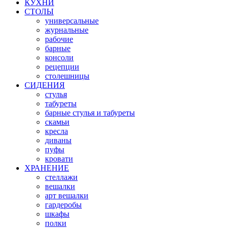
КУХНИ
СТОЛЫ
универсальные
журнальные
рабочие
барные
консоли
рецепции
столешницы
СИДЕНИЯ
стулья
табуреты
барные стулья и табуреты
скамьи
кресла
диваны
пуфы
кровати
ХРАНЕНИЕ
стеллажи
вешалки
арт вешалки
гардеробы
шкафы
полки