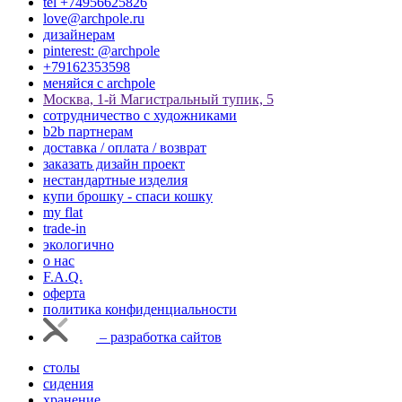
tel +74956625826
love@archpole.ru
дизайнерам
pinterest: @archpole
+79162353598
меняйся с аrchpole
Москва, 1-й Магистральный тупик, 5
cотрудничество с художниками
b2b партнерам
доставка / оплата / возврат
заказать дизайн проект
нестандартные изделия
купи брошку - спаси кошку
my flat
trade-in
экологично
о нас
F.A.Q.
оферта
политика конфиденциальности
– разработка сайтов
столы
сидения
хранение