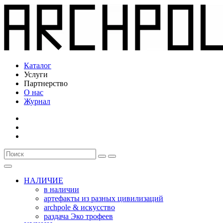
Каталог
Услуги
Партнерство
О нас
Журнал
НАЛИЧИЕ
в наличии
артефакты из разных цивилизаций
archpole & искусство
раздача Эко трофеев