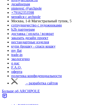
дизайнерам
pinterest: @archpole
+79162353598
меняйся с аrchpole
Москва, 1-й Магистральный тупик, 5
cотрудничество с художниками
b2b партнерам
доставка / оплата / возврат
заказать дизайн проект
нестандартные изделия
купи брошку - спаси кошку
my flat
trade-in
экологично
о нас
F.A.Q.
оферта
политика конфиденциальности
– разработка сайтов
Больше об ARCHPOLE