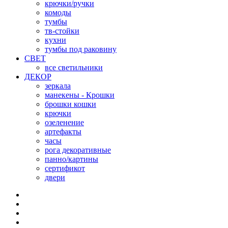
крючки/ручки
комоды
тумбы
тв-стойки
кухни
тумбы под раковину
СВЕТ
все светильники
ДЕКОР
зеркала
манекены - Крошки
брошки кошки
крючки
озеленение
артефакты
часы
рога декоративные
панно/картины
сертификот
двери