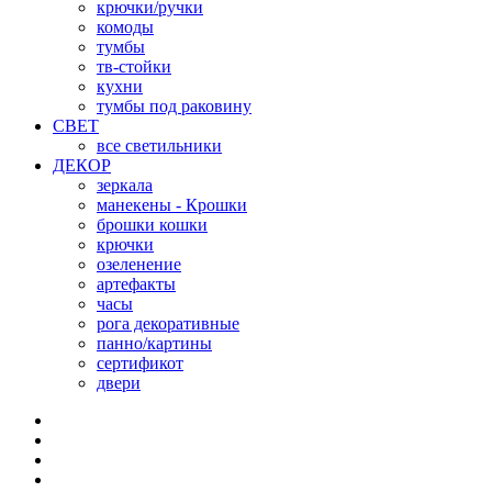
крючки/ручки
комоды
тумбы
тв-стойки
кухни
тумбы под раковину
СВЕТ
все светильники
ДЕКОР
зеркала
манекены - Крошки
брошки кошки
крючки
озеленение
артефакты
часы
рога декоративные
панно/картины
сертификот
двери