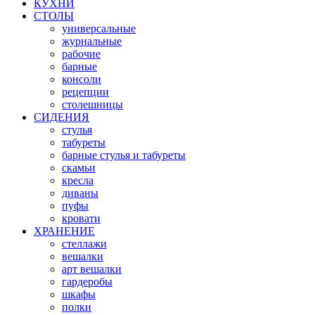
КУХНИ
СТОЛЫ
универсальные
журнальные
рабочие
барные
консоли
рецепции
столешницы
СИДЕНИЯ
стулья
табуреты
барные стулья и табуреты
скамьи
кресла
диваны
пуфы
кровати
ХРАНЕНИЕ
стеллажи
вешалки
арт вешалки
гардеробы
шкафы
полки