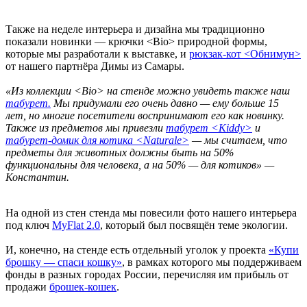
Также на неделе интерьера и дизайна мы традиционно
показали новинки — крючки <Bio> природной формы,
которые мы разработали к выставке, и
рюкзак-кот <Обнимун>
от нашего партнёра Димы из Самары.
«Из коллекции <Bio> на стенде можно увидеть также наш
табурет.
Мы придумали его очень давно — ему больше 15
лет, но многие посетители воспринимают его как новинку.
Также из предметов мы привезли
табурет <Kiddy>
и
табурет-домик для котика <Naturale>
— мы считаем, что
предметы для животных должны быть на 50%
функциональны для человека, а на 50% — для котиков» —
Константин.
На одной из стен стенда мы повесили фото нашего интерьера
под ключ
MyFlat 2.0
, который был посвящён теме экологии.
И, конечно, на стенде есть отдельный уголок у проекта
«Купи
брошку — спаси кошку
»
, в рамках которого мы поддерживаем
фонды в разных городах России, перечисляя им прибыль от
продажи
брошек-кошек
.