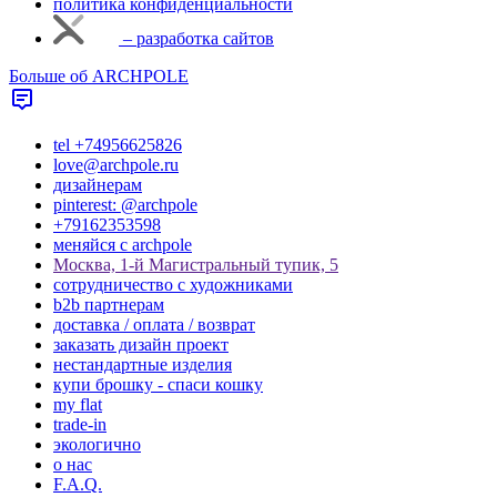
политика конфиденциальности
– разработка сайтов
Больше об ARCHPOLE
tel +74956625826
love@archpole.ru
дизайнерам
pinterest: @archpole
+79162353598
меняйся с аrchpole
Москва, 1-й Магистральный тупик, 5
cотрудничество с художниками
b2b партнерам
доставка / оплата / возврат
заказать дизайн проект
нестандартные изделия
купи брошку - спаси кошку
my flat
trade-in
экологично
о нас
F.A.Q.