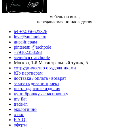
мебель на века,
передаваемая по наследству
tel +74956625826
love@archpole.ru
дизайнерам
pinterest: @archpole
+79162353598
меняйся с аrchpole
Москва, 1-й Магистральный тупик, 5
cотрудничество с художниками
b2b партнерам
доставка / оплата / возврат
заказать дизайн проект
нестандартные изделия
купи брошку - спаси кошку
my flat
trade-in
экологично
о нас
F.A.Q.
оферта