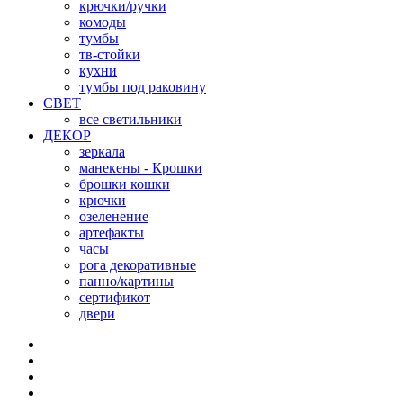
крючки/ручки
комоды
тумбы
тв-стойки
кухни
тумбы под раковину
СВЕТ
все светильники
ДЕКОР
зеркала
манекены - Крошки
брошки кошки
крючки
озеленение
артефакты
часы
рога декоративные
панно/картины
сертификот
двери