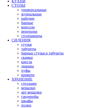
КУХНИ
СТОЛЫ
универсальные
журнальные
рабочие
барные
консоли
рецепции
столешницы
СИДЕНИЯ
стулья
табуреты
барные стулья и табуреты
скамьи
кресла
диваны
пуфы
кровати
ХРАНЕНИЕ
стеллажи
вешалки
арт вешалки
гардеробы
шкафы
полки